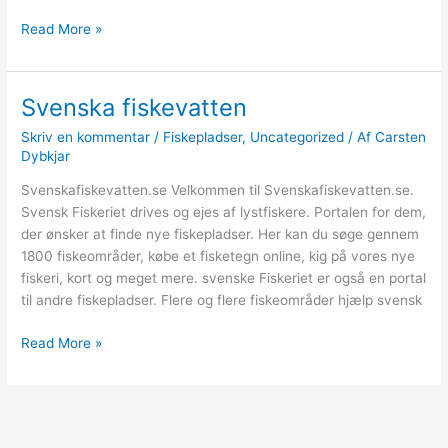
Nu
Read More »
skal
der
fiskes
Svenska fiskevatten
fra
Skriv en kommentar
/
Fiskepladser
,
Uncategorized
/ Af
Carsten
kajak
Dybkjar
Svenskafiskevatten.se Velkommen til Svenskafiskevatten.se.
Svensk Fiskeriet drives og ejes af lystfiskere. Portalen for dem,
der ønsker at finde nye fiskepladser. Her kan du søge gennem
1800 fiskeområder, købe et fisketegn online, kig på vores nye
fiskeri, kort og meget mere. svenske Fiskeriet er også en portal
til andre fiskepladser. Flere og flere fiskeområder hjælp svensk
Svenska
Read More »
fiskevatten