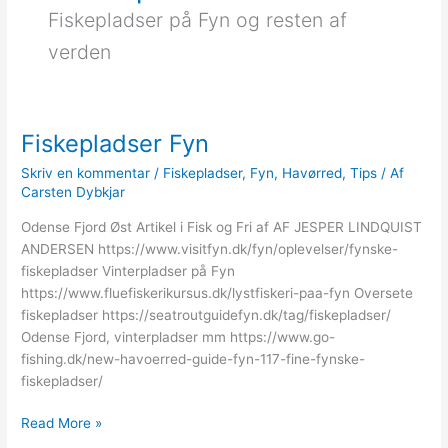
Fiskepladser på Fyn og resten af
verden
Fiskepladser Fyn
Skriv en kommentar
/
Fiskepladser
,
Fyn
,
Havørred
,
Tips
/ Af
Carsten Dybkjar
Odense Fjord Øst Artikel i Fisk og Fri af AF JESPER LINDQUIST
ANDERSEN https://www.visitfyn.dk/fyn/oplevelser/fynske-
fiskepladser Vinterpladser på Fyn
https://www.fluefiskerikursus.dk/lystfiskeri-paa-fyn Oversete
fiskepladser https://seatroutguidefyn.dk/tag/fiskepladser/
Odense Fjord, vinterpladser mm https://www.go-
fishing.dk/new-havoerred-guide-fyn-117-fine-fynske-
fiskepladser/
Fiskepladser
Read More »
Fyn