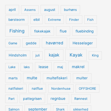
april
august
Assens
burhøns
børsteorm
elbil
Extreme
Finder
Fish
Fishing
flue
fiskekajak
fluebinding
havørred
Hesselager
gedde
Game
kajak
Kayak
Hindsholm
juli
King
lease
makrel
Lake
laks
maj
multe
multefiskeri
multer
marts
natfiskeri
natflue
Nordenhuse
OFFSHORE
regnbue
pattegrisen
Part
Rønnest
september
Salmon
Shark
sikkerhed