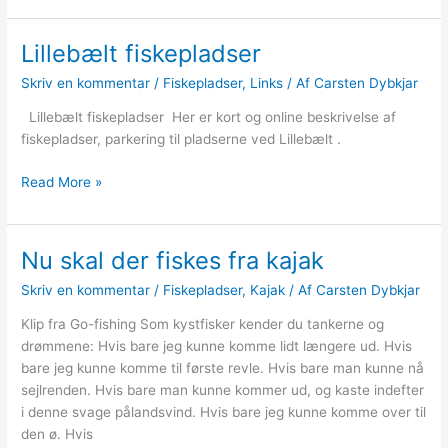
Lillebælt fiskepladser
Skriv en kommentar
/
Fiskepladser
,
Links
/ Af
Carsten Dybkjar
Lillebælt fiskepladser Her er kort og online beskrivelse af
fiskepladser, parkering til pladserne ved Lillebælt .
Lillebælt
Read More »
fiskepladser
Nu skal der fiskes fra kajak
Skriv en kommentar
/
Fiskepladser
,
Kajak
/ Af
Carsten Dybkjar
Klip fra Go-fishing Som kystfisker kender du tankerne og
drømmene: Hvis bare jeg kunne komme lidt længere ud. Hvis
bare jeg kunne komme til første revle. Hvis bare man kunne nå
sejlrenden. Hvis bare man kunne kommer ud, og kaste indefter
i denne svage pålandsvind. Hvis bare jeg kunne komme over til
den ø. Hvis