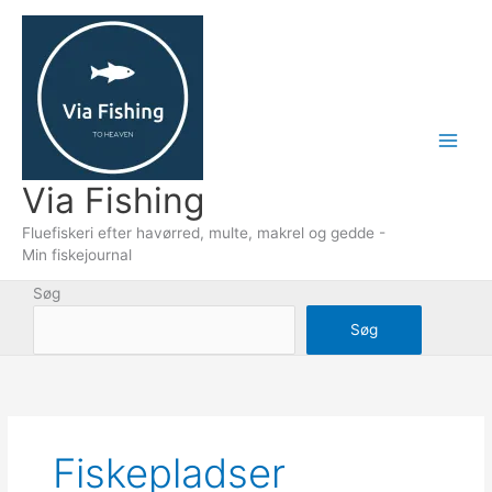
Gå
til
indholdet
Via Fishing
Fluefiskeri efter havørred, multe, makrel og gedde -
Min fiskejournal
Søg
Søg
Fiskepladser