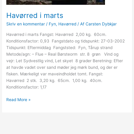
Havørred i marts
Skriv en kommentar
/
Fyn
,
Havørred
/ Af
Carsten Dybkjar
Havørred i marts Fangst: Havørred 2,00 kg. 60cm.
Konditionsfactor: 0,93 Fangstdato og tidspunkt: 27-03-2002
Tidspunkt: Eftermiddag Fangststed: Fyn, Tårup strand
Metode/agn: – Flue – Real Børsteorm str. 8 grøn Vind og
vejr: Let Sydvestlig vind, Let skyet 8 grader Beretning: Efter
at havde vadet over sand møder jeg mørk bund, og der er
fisken. Mærkeligt var maveindholdet tomt. Fangst:
Havørred 2 stk. 3,20 kg. 65cm. 1,00 kg. 40cm.
Konditionsfactor: 1,17
Havørred
Read More »
i
marts