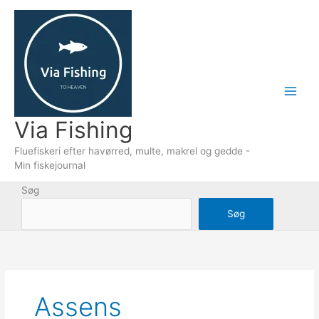
Gå
til
indholdet
Via Fishing
Fluefiskeri efter havørred, multe, makrel og gedde -
Min fiskejournal
Søg
Søg
Assens