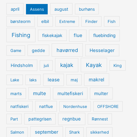
april
august
Assens
burhøns
børsteorm
elbil
Extreme
Finder
Fish
Fishing
flue
fiskekajak
fluebinding
havørred
Hesselager
gedde
Game
kajak
Kayak
Hindsholm
juli
King
lease
makrel
Lake
laks
maj
multe
multefiskeri
multer
marts
natfiskeri
natflue
Nordenhuse
OFFSHORE
regnbue
pattegrisen
Part
Rønnest
september
Salmon
Shark
sikkerhed