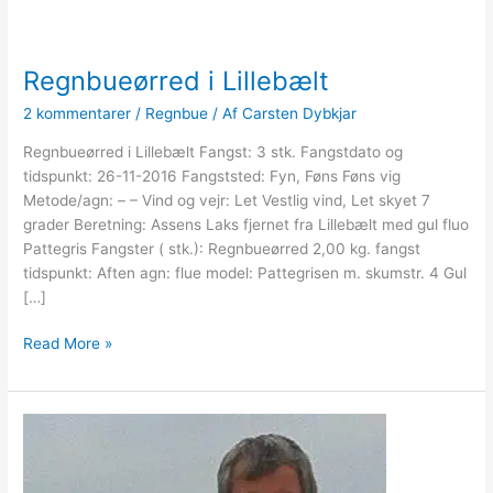
Regnbueørred i Lillebælt
2 kommentarer
/
Regnbue
/ Af
Carsten Dybkjar
Regnbueørred i Lillebælt Fangst: 3 stk. Fangstdato og
tidspunkt: 26-11-2016 Fangststed: Fyn, Føns Føns vig
Metode/agn: – – Vind og vejr: Let Vestlig vind, Let skyet 7
grader Beretning: Assens Laks fjernet fra Lillebælt med gul fluo
Pattegris Fangster ( stk.): Regnbueørred 2,00 kg. fangst
tidspunkt: Aften agn: flue model: Pattegrisen m. skumstr. 4 Gul
[…]
Regnbueørred
Read More »
i
Lillebælt