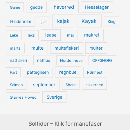
havørred
Hesselager
gedde
Game
kajak
Kayak
Hindsholm
juli
King
lease
makrel
Lake
laks
maj
multe
multefiskeri
multer
marts
natfiskeri
natflue
Nordenhuse
OFFSHORE
regnbue
pattegrisen
Part
Rønnest
september
Salmon
Shark
sikkerhed
Sverige
Stavres Hoved
Soltider – Klik for månefaser