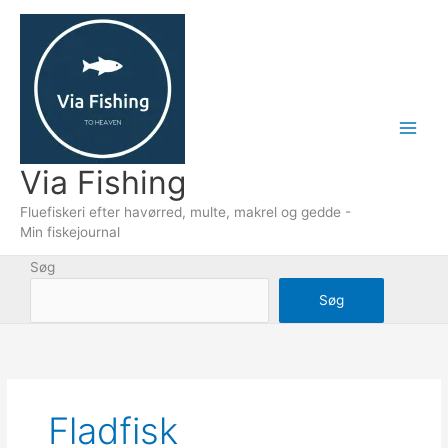
Gå
til
indholdet
Via Fishing
Fluefiskeri efter havørred, multe, makrel og gedde -
Min fiskejournal
Søg
Søg
Fladfisk