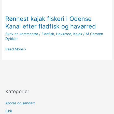
Rønnest kajak fiskeri i Odense
Kanal efter fladfisk og havørred
Skriv en kommentar
/
Fladfisk
,
Havørred
,
Kajak
/ Af
Carsten
Dybkjar
Rønnest
Read More »
kajak
fiskeri
i
Odense
Kanal
efter
fladfisk
Kategorier
og
havørred
Aborre og sandart
Elbil