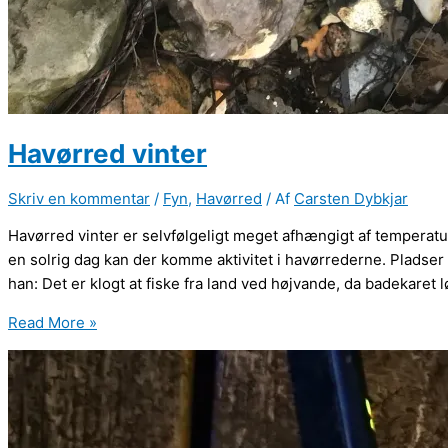
Havørred vinter
Skriv en kommentar
/
Fyn
,
Havørred
/ Af
Carsten Dybkjar
Havørred vinter er selvfølgeligt meget afhængigt af temperature
en solrig dag kan der komme aktivitet i havørrederne. Pladse
han: Det er klogt at fiske fra land ved højvande, da badekaret l
Havørred
Read More »
vinter