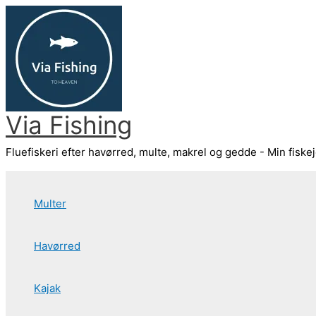
Gå
til
indholdet
Via Fishing
Fluefiskeri efter havørred, multe, makrel og gedde - Min fiske
Multer
Havørred
Kajak