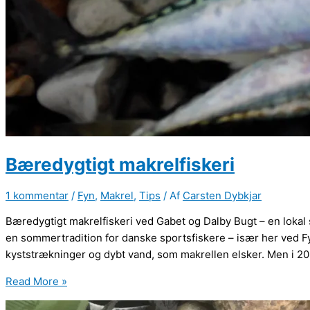
Bæredygtigt makrelfiskeri
1 kommentar
/
Fyn
,
Makrel
,
Tips
/ Af
Carsten Dybkjar
Bæredygtigt makrelfiskeri ved Gabet og Dalby Bugt – en lokal 
en sommertradition for danske sportsfiskere – især her ved F
kyststrækninger og dybt vand, som makrellen elsker. Men i 202
Bæredygtigt
Read More »
makrelfiskeri