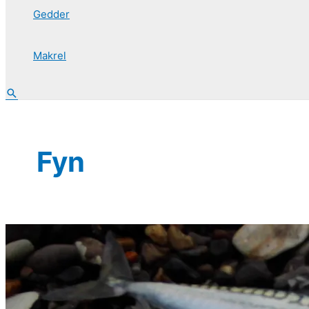
Gedder
Makrel
Søg
Fyn