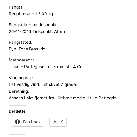
Fangst:
Regnbueørred 2,00 kg.
Fangstdato og tidspunkt:
26-11-2016 Tidspunkt: Aften
Fangststed:
Fyn, Føns Føns vig
Metode/agn:
– flue – Pattegrisen m. skum str. 4 Gul
Vind og vejr:
Let Vestlig vind, Let skyet 7 grader
Beretning:
Assens Laks fjernet fra Lillebælt med gul fluo Pattegris
Del dette:
Facebook
X