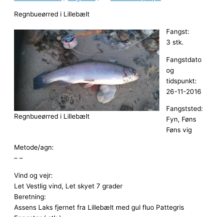
Regnbueørred i Lillebælt
Fangst:
3 stk.
Fangstdato
og
tidspunkt:
26-11-2016
Fangststed:
Regnbueørred i Lillebælt
Fyn, Føns
Føns vig
Metode/agn:
– –
Vind og vejr:
Let Vestlig vind, Let skyet 7 grader
Beretning:
Assens Laks fjernet fra Lillebælt med gul fluo Pattegris