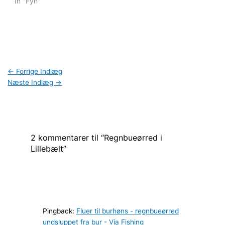
In "Fyn"
sete fisk.
Eksperimenterede
meget med fluerne (2 på
forfanget) og mistede en
del fisk, men…
←
Forrige Indlæg
Næste Indlæg
→
2 kommentarer til “Regnbueørred i
Lillebælt”
Pingback:
Fluer til burhøns - regnbueørred
undsluppet fra bur - Via Fishing