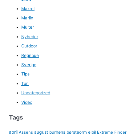
Makrel
Marlin
Multer
Nyheder
Outdoor
Regnbue
Sverige
Tips
Tun
Uncategorized
Video
Tags
april
august
Assens
burhøns
børsteorm
elbil
Extreme
Finder