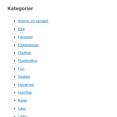
Kategorier
Aborre og sandart
Elbil
Fangster
Fiskepladser
Fladfisk
Fluebinding
Fyn
Gedder
Havørred
Hornfisk
Kajak
Laks
Links