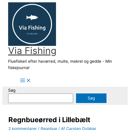
Gå
til
indholdet
Via Fishing
Fluefiskeri efter havørred, multe, makrel og gedde - Min
fiskejournal
Søg
Søg
Regnbueørred i Lillebælt
2 kommentarer
/
Regnbue
/ Af
Carsten Dybkjar