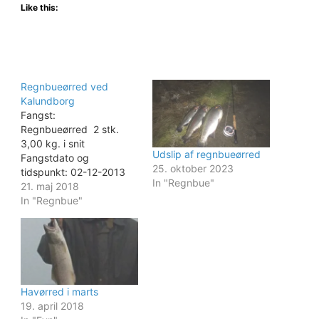
Like this:
Regnbueørred ved
Kalundborg
Fangst:
Regnbueørred 2 stk.
3,00 kg. i snit
Udslip af regnbueørred
Fangstdato og
25. oktober 2023
tidspunkt: 02-12-2013
In "Regnbue"
Fangststed:
21. maj 2018
Nordvestsjælland, Kalundborg
In "Regnbue"
Metode/agn: - flue -
Pattegrisen m. skum
str. 6 Orange Vind og
vejr: Let Vestlig vind, Let
skyet 7 grader
Beretning: Undslupne
Havørred i marts
regnbuer tæt på land,
19. april 2018
spændende fiskeri til