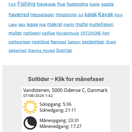
Fishing
flue
fiskekajak
fluebinding
gedde
Fish
Game
kajak
Kayak
havørred
Hesselager
Hindsholm
juli
King
lease
makrel
multe
multefiskeri
Lake
laks
maj
marts
multer
natfiskeri
natflue
Nordenhuse
OFFSHORE
Part
regnbue
september
pattegrisen
Rønnest
Salmon
Shark
Sverige
sikkerhed
Stavres Hoved
Soltider – Klik for månefaser