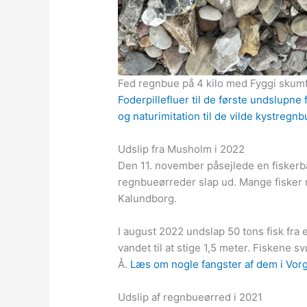
Fed regnbue på 4 kilo med Fyggi skum
Foderpillefluer til de første undslupne
og naturimitation til de vilde kystregnb
Udslip fra Musholm i 2022
Den 11. november påsejlede en fisker
regnbueørreder slap ud. Mange fisker 
Kalundborg.
I august 2022 undslap 50 tons fisk fra 
vandet til at stige 1,5 meter. Fiskene 
Å.
Læs om nogle fangster af dem i Vorg
Udslip af regnbueørred i 2021