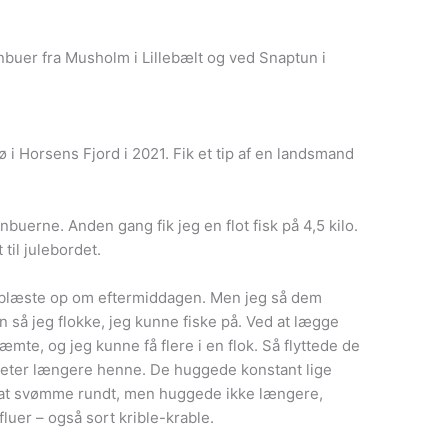
buer fra Musholm i Lillebælt og ved Snaptun i
i Horsens Fjord i 2021. Fik et tip af en landsmand
buerne. Anden gang fik jeg en flot fisk på 4,5 kilo.
 til julebordet.
et blæste op om eftermiddagen. Men jeg så dem
 så jeg flokke, jeg kunne fiske på. Ved at lægge
æmte, og jeg kunne få flere i en flok. Så flyttede de
 meter længere henne. De huggede konstant lige
d at svømme rundt, men huggede ikke længere,
luer – også sort krible-krable.