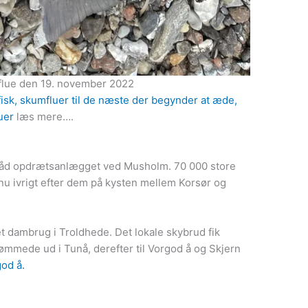
flue den 19. november 2022
 fisk, skumfluer til de næste der begynder at æde,
uer
læs mere….
båd opdrætsanlægget ved Musholm. 70 000 store
nu ivrigt efter dem på kysten mellem Korsør og
et dambrug i Troldhede. Det lokale skybrud fik
svømmede ud i Tunå, derefter til Vorgod å og Skjern
od å.