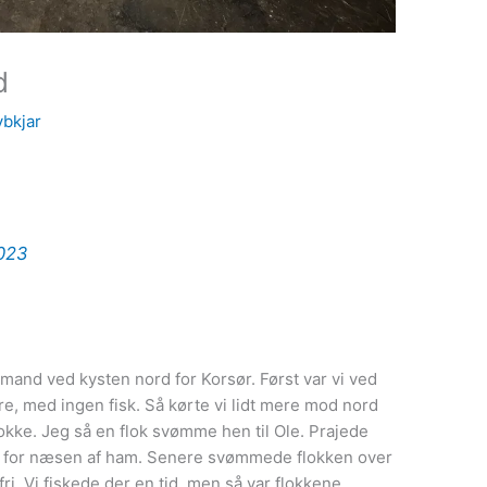
d
ybkjar
2023
mand ved kysten nord for Korsør. Først var vi ved
re, med ingen fisk. Så kørte vi lidt mere mod nord
lokke. Jeg så en flok svømme hen til Ole. Prajede
ige for næsen af ham. Senere svømmede flokken over
ri. Vi fiskede der en tid, men så var flokkene