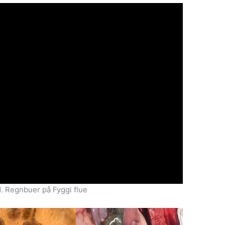
. Regnbuer på Fyggi flue