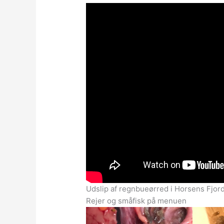
Udslip af regnbueørred i Horsens Fjord
Rejer og småfisk på menuen