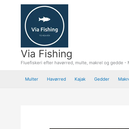
Gå
til
indholdet
Via Fishing
Fluefiskeri efter havørred, multe, makrel og gedde - 
Multer
Havørred
Kajak
Gedder
Makr