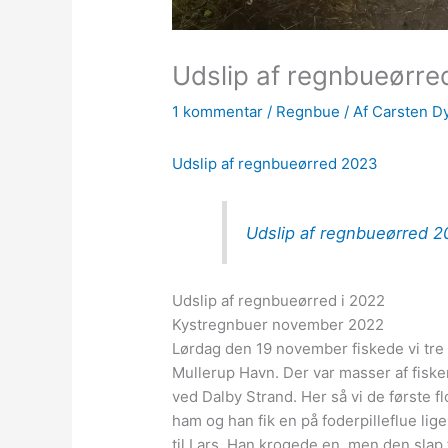
Udslip af regnbueørre
1 kommentar
/
Regnbue
/ Af
Carsten D
Udslip af regnbueørred 2023
Udslip af regnbueørred 
Udslip af regnbueørred i 2022
Kystregnbuer november 2022
Lørdag den 19 november fiskede vi tre 
Mullerup Havn. Der var masser af fiske
ved Dalby Strand. Her så vi de første f
ham og han fik en på foderpilleflue l
til Lars. Han krogede en, men den slap f