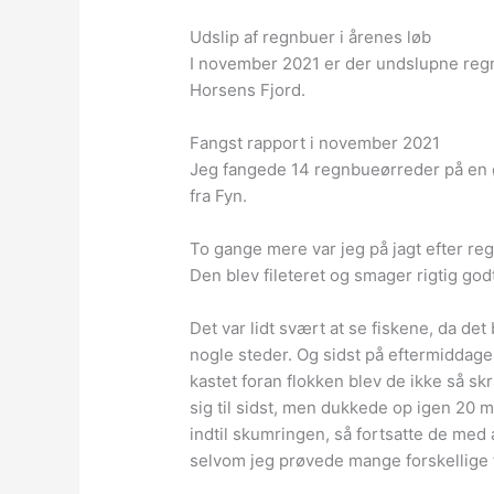
Udslip af regnbuer i årenes løb
I november 2021 er der undslupne regn
Horsens Fjord.
Fangst rapport i november 2021
Jeg fangede 14 regnbueørreder på en ø 
fra Fyn.
To gange mere var jeg på jagt efter regn
Den blev fileteret og smager rigtig godt
Det var lidt svært at se fiskene, da d
nogle steder. Og sidst på eftermiddagen
kastet foran flokken blev de ikke så skr
sig til sidst, men dukkede op igen 20
indtil skumringen, så fortsatte de me
selvom jeg prøvede mange forskellige f