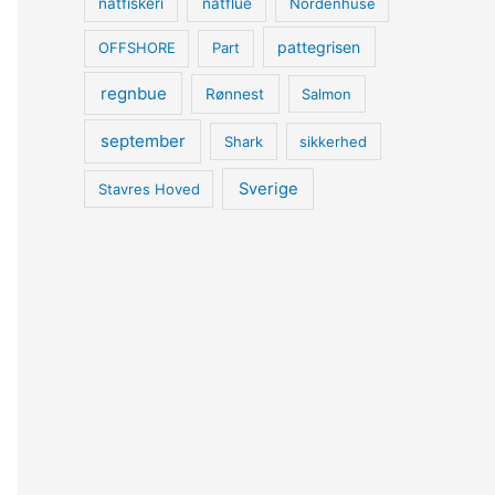
natfiskeri
natflue
Nordenhuse
pattegrisen
OFFSHORE
Part
regnbue
Rønnest
Salmon
september
Shark
sikkerhed
Sverige
Stavres Hoved