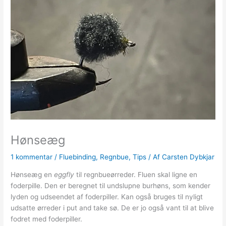
Hønseæg
1 kommentar
/
Fluebinding
,
Regnbue
,
Tips
/ Af
Carsten Dybkjar
Hønseæg en
eggfly
til regnbueørreder. Fluen skal ligne en
foderpille. Den er beregnet til undslupne burhøns, som kender
lyden og udseendet af foderpiller. Kan også bruges til nyligt
udsatte ørreder i put and take sø. De er jo også vant til at blive
fodret med foderpiller.