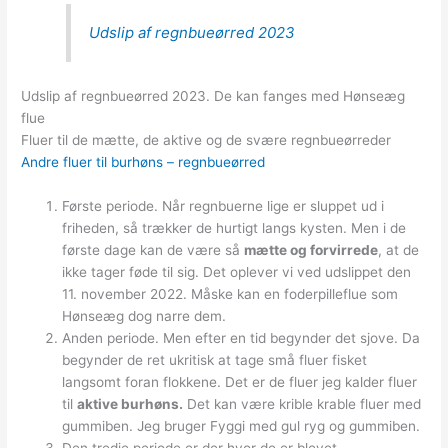
Udslip af regnbueørred 2023
Udslip af regnbueørred 2023. De kan fanges med Hønseæg
flue
Fluer til de mætte, de aktive og de svære regnbueørreder
Andre fluer til burhøns – regnbueørred
Første periode. Når regnbuerne lige er sluppet ud i
friheden, så trækker de hurtigt langs kysten. Men i de
første dage kan de være så
mætte og forvirrede
, at de
ikke tager føde til sig. Det oplever vi ved udslippet den
11. november 2022. Måske kan en foderpilleflue som
Hønseæg dog narre dem.
Anden periode. Men efter en tid begynder det sjove. Da
begynder de ret ukritisk at tage små fluer fisket
langsomt foran flokkene. Det er de fluer jeg kalder fluer
til
aktive burhøns.
Det kan være krible krable fluer med
gummiben. Jeg bruger Fyggi med gul ryg og gummiben.
Den tredje periode er der hvor de er blevet