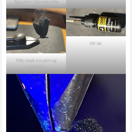
Egg yarn i den ene side
UV lak
Tråd rundt om yarn og
whipfinish