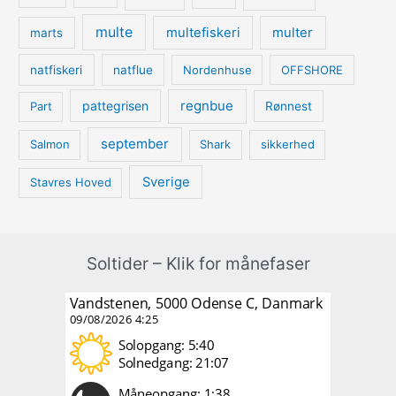
multe
multefiskeri
multer
marts
natfiskeri
natflue
Nordenhuse
OFFSHORE
regnbue
pattegrisen
Part
Rønnest
september
Salmon
Shark
sikkerhed
Sverige
Stavres Hoved
Soltider – Klik for månefaser