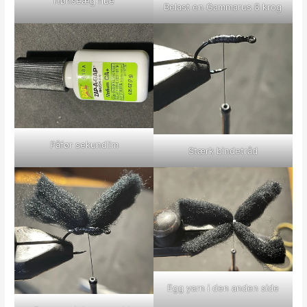
Hønseæg flue
Belast en Gammarus 8 krog
Påfør sekundlim
Stærk bindetråd
Egg yarn i den anden side