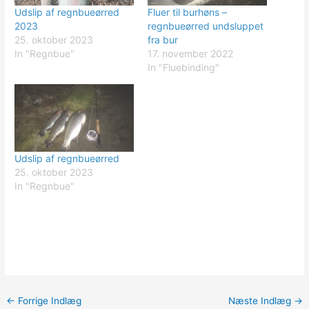
Udslip af regnbueørred
Fluer til burhøns –
2023
regnbueørred undsluppet
25. oktober 2023
fra bur
In "Regnbue"
17. november 2022
In "Fluebinding"
Udslip af regnbueørred
25. oktober 2023
In "Regnbue"
←
Forrige Indlæg
Næste Indlæg
→