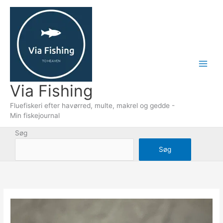
Gå
til
indholdet
Via Fishing
Fluefiskeri efter havørred, multe, makrel og gedde -
Min fiskejournal
Søg
Søg