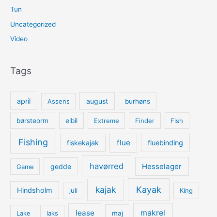
Tun
Uncategorized
Video
Tags
april
august
Assens
burhøns
børsteorm
elbil
Extreme
Finder
Fish
Fishing
flue
fiskekajak
fluebinding
havørred
Hesselager
gedde
Game
kajak
Kayak
Hindsholm
juli
King
lease
makrel
Lake
laks
maj