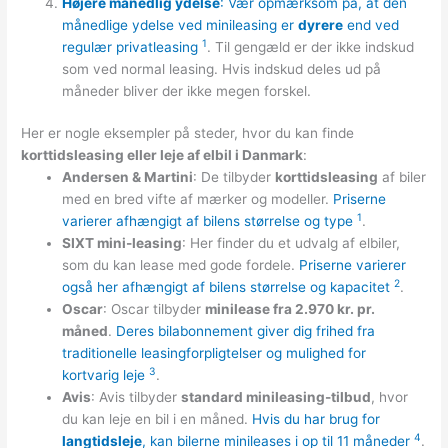
Højere månedlig ydelse
: Vær opmærksom på, at den
månedlige ydelse ved minileasing er
dyrere
end ved
1
regulær privatleasing
. Til gengæld er der ikke indskud
som ved normal leasing. Hvis indskud deles ud på
måneder bliver der ikke megen forskel.
Her er nogle eksempler på steder, hvor du kan finde
korttidsleasing eller leje af elbil i Danmark
:
Andersen & Martini
: De tilbyder
korttidsleasing
af biler
med en bred vifte af mærker og modeller.
Priserne
1
varierer afhængigt af bilens størrelse og type
.
SIXT mini-leasing
: Her finder du et udvalg af elbiler,
som du kan lease med gode fordele.
Priserne varierer
2
også her afhængigt af bilens størrelse og kapacitet
.
Oscar
: Oscar tilbyder
minilease fra 2.970 kr. pr.
måned
.
Deres bilabonnement giver dig frihed fra
traditionelle leasingforpligtelser og mulighed for
3
kortvarig leje
.
Avis
: Avis tilbyder
standard minileasing-tilbud
, hvor
du kan leje en bil i en måned.
Hvis du har brug for
4
langtidsleje
, kan bilerne minileases i op til 11 måneder
.