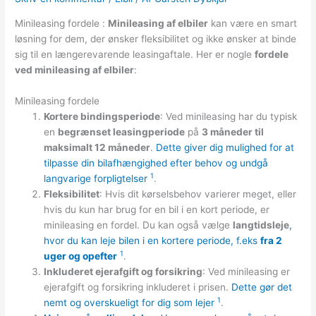
Minileasing fordele :
Minileasing af elbiler
kan være en smart
løsning for dem, der ønsker fleksibilitet og ikke ønsker at binde
sig til en længerevarende leasingaftale. Her er nogle
fordele
ved minileasing af elbiler
:
Minileasing fordele
Kortere bindingsperiode
: Ved minileasing har du typisk
en
begrænset leasingperiode
på
3 måneder til
maksimalt 12 måneder
.
Dette giver dig mulighed for at
tilpasse din bilafhængighed efter behov og undgå
1
langvarige forpligtelser
.
Fleksibilitet
: Hvis dit kørselsbehov varierer meget, eller
hvis du kun har brug for en bil i en kort periode, er
minileasing en fordel. Du kan også vælge
langtidsleje
,
hvor du kan leje bilen i en kortere periode, f.eks
fra 2
1
uger og opefter
.
Inkluderet ejerafgift og forsikring
: Ved minileasing er
ejerafgift og forsikring inkluderet i prisen.
Dette gør det
1
nemt og overskueligt for dig som lejer
.