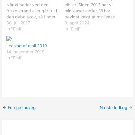
Når vi bader ved den
elbiler. Siden 2012 har vi
friske strand eller går tur i
minileaset elbiler. Vi har
den dybe skov, så finder
bevidst valgt at minilease
vi fred og helse. Men nu
30. juli 2017
elbil, fordi vi ikke turde
9. april 2024
er ferien forbi, og vi
In "Elbil"
købe en elbil, da
In "Elbil"
vender tilbage til byerne.
udviklingen går så stærkt.
Her er der ikke samme
Hvis vi havde købt en elbil
Leasing af elbil 2019
stilhed, fordi biler,…
i 2012, så havde vi haft en
14. november 2019
bil, der kun…
In "Elbil"
←
Forrige Indlæg
Næste Indlæg
→