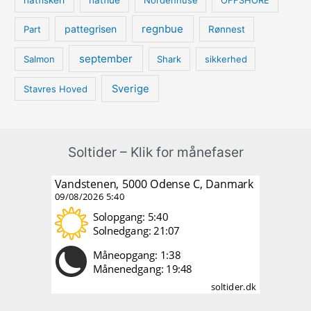
natfiskeri
natflue
Nordenhuse
OFFSHORE
regnbue
pattegrisen
Part
Rønnest
september
Salmon
Shark
sikkerhed
Sverige
Stavres Hoved
Soltider – Klik for månefaser