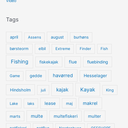
Video
Tags
april
august
Assens
burhøns
børsteorm
elbil
Extreme
Finder
Fish
Fishing
flue
fiskekajak
fluebinding
havørred
Hesselager
gedde
Game
kajak
Kayak
Hindsholm
juli
King
lease
makrel
Lake
laks
maj
multe
multefiskeri
multer
marts