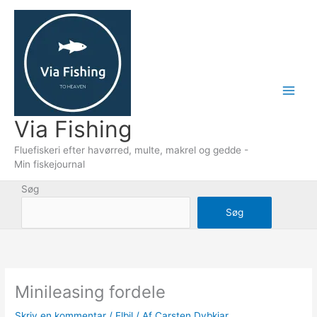
Gå
til
indholdet
Via Fishing
Fluefiskeri efter havørred, multe, makrel og gedde -
Min fiskejournal
Søg
Søg
Minileasing fordele
Skriv en kommentar
/
Elbil
/ Af
Carsten Dybkjar