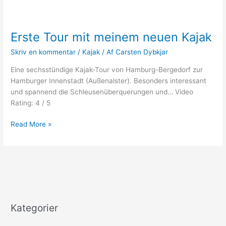
Erste Tour mit meinem neuen Kajak
Skriv en kommentar
/
Kajak
/ Af
Carsten Dybkjar
Eine sechsstündige Kajak-Tour von Hamburg-Bergedorf zur
Hamburger Innenstadt (Außenalster). Besonders interessant
und spannend die Schleusenüberquerungen und… Video
Rating: 4 / 5
Erste
Read More »
Tour
mit
meinem
neuen
Kajak
Kategorier