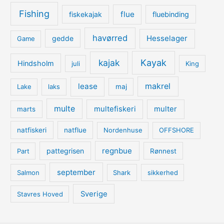
Fishing
flue
fiskekajak
fluebinding
havørred
Hesselager
gedde
Game
kajak
Kayak
Hindsholm
juli
King
lease
makrel
Lake
laks
maj
multe
multefiskeri
multer
marts
natfiskeri
natflue
Nordenhuse
OFFSHORE
regnbue
pattegrisen
Part
Rønnest
september
Salmon
Shark
sikkerhed
Sverige
Stavres Hoved