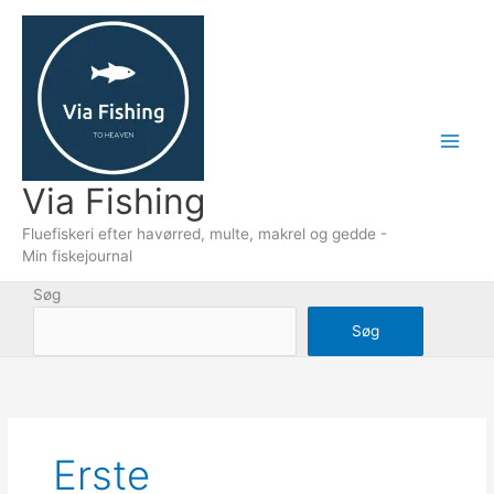
Gå
til
indholdet
Via Fishing
Fluefiskeri efter havørred, multe, makrel og gedde -
Min fiskejournal
Søg
Søg
Erste