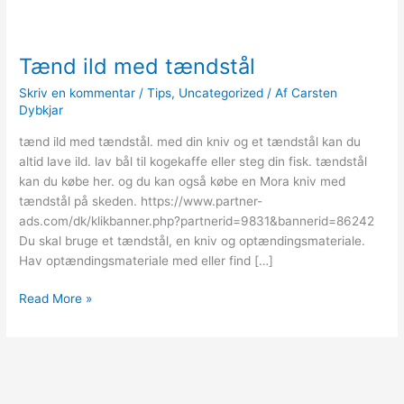
Tænd ild med tændstål
Skriv en kommentar
/
Tips
,
Uncategorized
/ Af
Carsten
Dybkjar
tænd ild med tændstål. med din kniv og et tændstål kan du
altid lave ild. lav bål til kogekaffe eller steg din fisk. tændstål
kan du købe her. og du kan også købe en Mora kniv med
tændstål på skeden. https://www.partner-
ads.com/dk/klikbanner.php?partnerid=9831&bannerid=86242
Du skal bruge et tændstål, en kniv og optændingsmateriale.
Hav optændingsmateriale med eller find […]
Tænd
Read More »
ild
med
tændstål