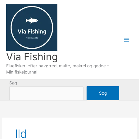
Gå
til
indholdet
Via Fishing
Fluefiskeri efter havørred, multe, makrel og gedde -
Min fiskejournal
Søg
Søg
Ild