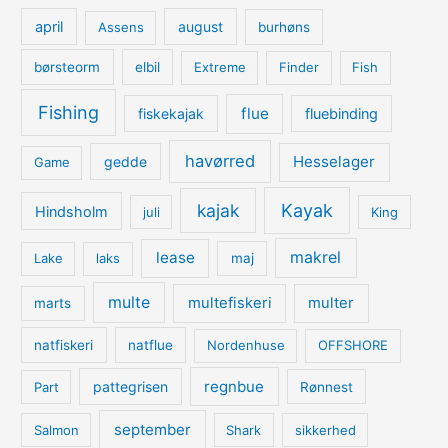
april
august
Assens
burhøns
børsteorm
elbil
Extreme
Finder
Fish
Fishing
flue
fiskekajak
fluebinding
havørred
Hesselager
gedde
Game
kajak
Kayak
Hindsholm
juli
King
lease
makrel
Lake
laks
maj
multe
multefiskeri
multer
marts
natfiskeri
natflue
Nordenhuse
OFFSHORE
regnbue
pattegrisen
Part
Rønnest
september
Salmon
Shark
sikkerhed