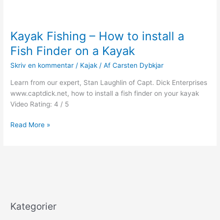
Kayak Fishing – How to install a
Fish Finder on a Kayak
Skriv en kommentar
/
Kajak
/ Af
Carsten Dybkjar
Learn from our expert, Stan Laughlin of Capt. Dick Enterprises
www.captdick.net, how to install a fish finder on your kayak
Video Rating: 4 / 5
Kayak
Read More »
Fishing
–
How
to
install
a
Fish
Kategorier
Finder