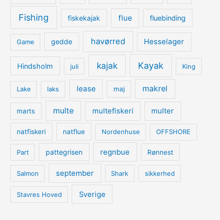
Fishing
flue
fiskekajak
fluebinding
havørred
Hesselager
gedde
Game
kajak
Kayak
Hindsholm
juli
King
lease
makrel
Lake
laks
maj
multe
multefiskeri
multer
marts
natfiskeri
natflue
Nordenhuse
OFFSHORE
regnbue
pattegrisen
Part
Rønnest
september
Salmon
Shark
sikkerhed
Sverige
Stavres Hoved