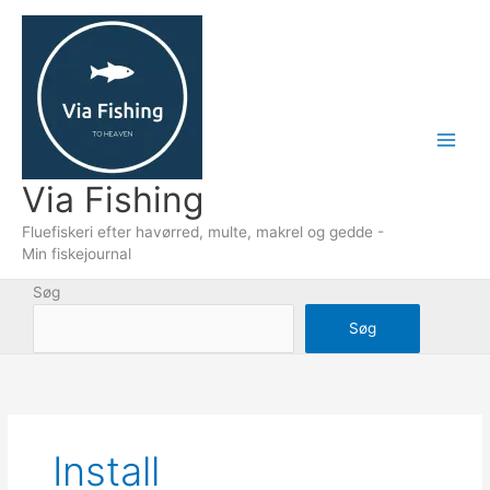
Gå
til
indholdet
Via Fishing
Fluefiskeri efter havørred, multe, makrel og gedde -
Min fiskejournal
Søg
Søg
Install