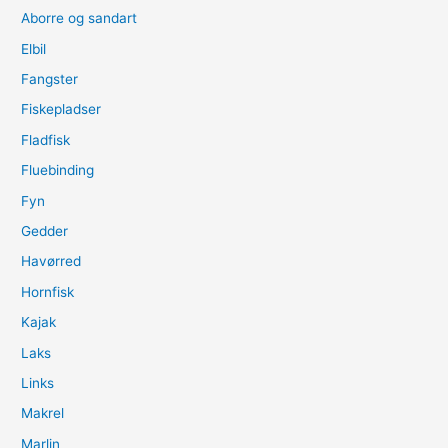
on
Aborre og sandart
a
Kayak
Elbil
Fangster
Fiskepladser
Fladfisk
Fluebinding
Fyn
Gedder
Havørred
Hornfisk
Kajak
Laks
Links
Makrel
Marlin