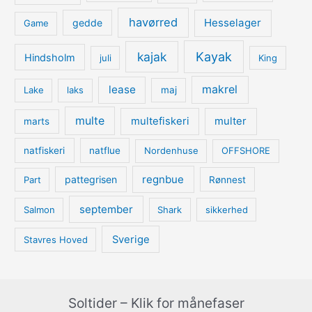
havørred
Hesselager
gedde
Game
kajak
Kayak
Hindsholm
juli
King
lease
makrel
Lake
laks
maj
multe
multefiskeri
multer
marts
natfiskeri
natflue
Nordenhuse
OFFSHORE
regnbue
pattegrisen
Part
Rønnest
september
Salmon
Shark
sikkerhed
Sverige
Stavres Hoved
Soltider – Klik for månefaser