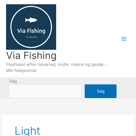
Gå
til
indholdet
Via Fishing
Fluefiskeri efter havørred, multe, makrel og gedde -
Min fiskejournal
Søg
Søg
Light