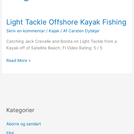
Light Tackle Offshore Kayak Fishing
Skriv en kommentar
/
Kajak
/ Af
Carsten Dybkjar
Catching Jack Crevalle and Bonita on Light Tackle from a
Kayak off of Satellite Beach, Fl Video Rating: 5 / 5
Light
Read More »
Tackle
Offshore
Kayak
Fishing
Kategorier
Aborre og sandart
Elbil