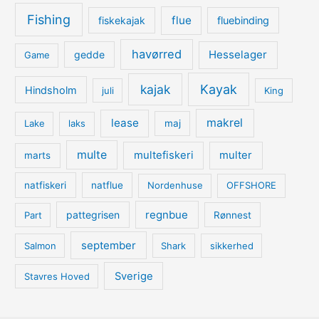
Fishing
flue
fiskekajak
fluebinding
havørred
Hesselager
gedde
Game
kajak
Kayak
Hindsholm
juli
King
lease
makrel
Lake
laks
maj
multe
multefiskeri
multer
marts
natfiskeri
natflue
Nordenhuse
OFFSHORE
regnbue
pattegrisen
Part
Rønnest
september
Salmon
Shark
sikkerhed
Sverige
Stavres Hoved