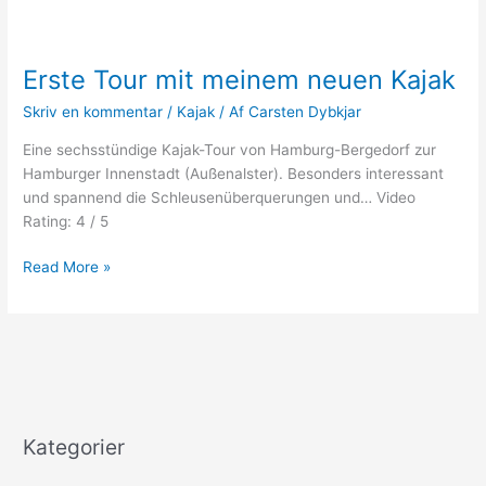
Erste Tour mit meinem neuen Kajak
Skriv en kommentar
/
Kajak
/ Af
Carsten Dybkjar
Eine sechsstündige Kajak-Tour von Hamburg-Bergedorf zur
Hamburger Innenstadt (Außenalster). Besonders interessant
und spannend die Schleusenüberquerungen und… Video
Rating: 4 / 5
Erste
Read More »
Tour
mit
meinem
neuen
Kajak
Kategorier