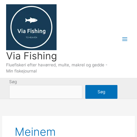
Gå
til
indholdet
Via Fishing
Fluefiskeri efter havørred, multe, makrel og gedde -
Min fiskejournal
Søg
Søg
Meinem