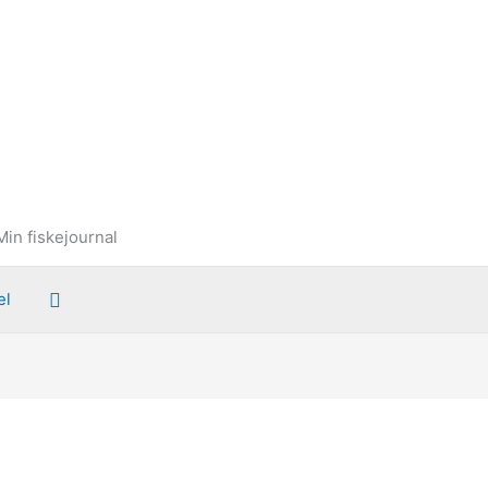
Min fiskejournal
Søg
el