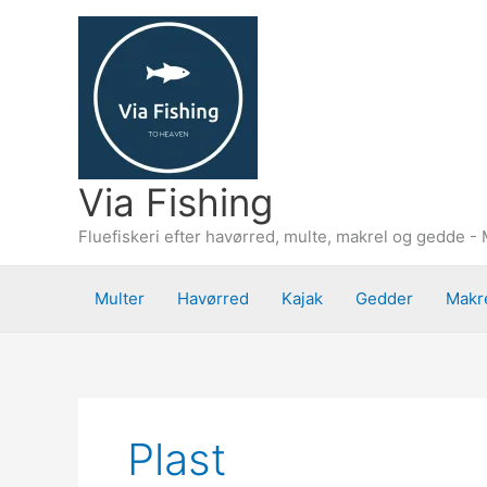
Gå
til
indholdet
Via Fishing
Fluefiskeri efter havørred, multe, makrel og gedde - 
Multer
Havørred
Kajak
Gedder
Makr
Plast