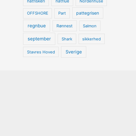
natfiskeri
natflue
Nordenhuse
pattegrisen
OFFSHORE
Part
regnbue
Rønnest
Salmon
september
Shark
sikkerhed
Sverige
Stavres Hoved