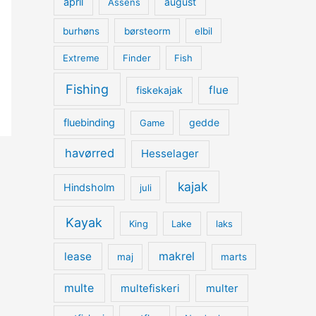
april
august
Assens
burhøns
børsteorm
elbil
Extreme
Finder
Fish
Fishing
flue
fiskekajak
fluebinding
gedde
Game
havørred
Hesselager
kajak
Hindsholm
juli
Kayak
King
Lake
laks
lease
makrel
maj
marts
multe
multefiskeri
multer