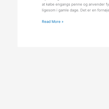
at købe engangs penne og anvender fy
ligesom i gamle dage. Det er en fornøje
Plastik
Read More »
i
havet