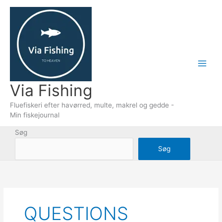
Gå
til
indholdet
Via Fishing
Fluefiskeri efter havørred, multe, makrel og gedde -
Min fiskejournal
Søg
Søg
QUESTIONS