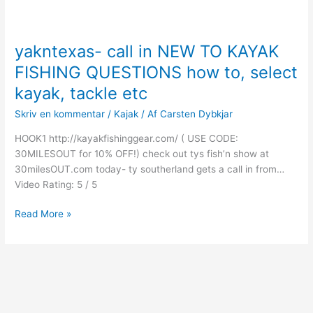
yakntexas- call in NEW TO KAYAK
FISHING QUESTIONS how to, select
kayak, tackle etc
Skriv en kommentar
/
Kajak
/ Af
Carsten Dybkjar
HOOK1 http://kayakfishinggear.com/ ( USE CODE:
30MILESOUT for 10% OFF!) check out tys fish’n show at
30milesOUT.com today- ty southerland gets a call in from…
Video Rating: 5 / 5
yakntexas-
Read More »
call
in
NEW
TO
KAYAK
FISHING