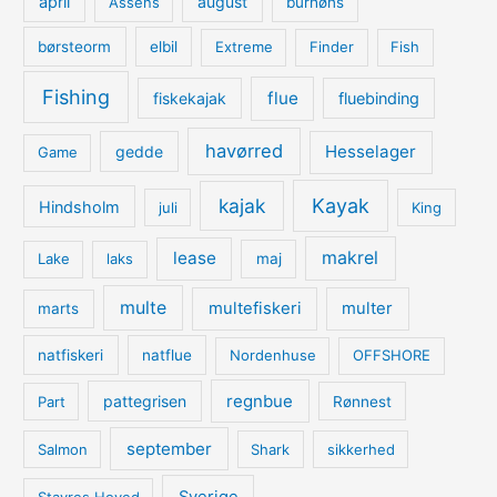
april
august
Assens
burhøns
børsteorm
elbil
Extreme
Finder
Fish
Fishing
flue
fiskekajak
fluebinding
havørred
Hesselager
gedde
Game
kajak
Kayak
Hindsholm
juli
King
lease
makrel
Lake
laks
maj
multe
multefiskeri
multer
marts
natfiskeri
natflue
Nordenhuse
OFFSHORE
regnbue
pattegrisen
Part
Rønnest
september
Salmon
Shark
sikkerhed
Sverige
Stavres Hoved