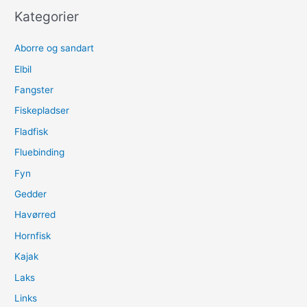
QUESTIONS
Kategorier
how
to,
Aborre og sandart
select
kayak,
Elbil
tackle
Fangster
etc
Fiskepladser
Fladfisk
Fluebinding
Fyn
Gedder
Havørred
Hornfisk
Kajak
Laks
Links