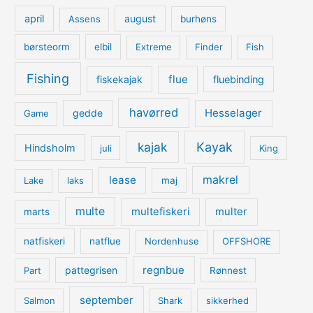
april
august
Assens
burhøns
børsteorm
elbil
Extreme
Finder
Fish
Fishing
flue
fiskekajak
fluebinding
havørred
Hesselager
gedde
Game
kajak
Kayak
Hindsholm
juli
King
lease
makrel
Lake
laks
maj
multe
multefiskeri
multer
marts
natfiskeri
natflue
Nordenhuse
OFFSHORE
regnbue
pattegrisen
Part
Rønnest
september
Salmon
Shark
sikkerhed