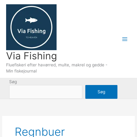
Gå
til
indholdet
Via Fishing
Fluefiskeri efter havørred, multe, makrel og gedde -
Min fiskejournal
Søg
Søg
Regnbuer