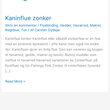
Kaninflue zonker
Skriv en kommentar
/
Fluebinding
,
Gedder
,
Havørred
,
Makrel
,
Regnbue
,
Tun
/ Af
Carsten Dybkjar
Kaninflue zonker Kaninflue eller såkaldt zonkerflue er en flue
med en strimmel dyreskind – ofte kanin men også fra andre
dyr. Kaninfluen giver en livlig flue. Den kan varieres og bruges
til havørred, gedde, makrel og bonito. Bunny muddler som
natflue til havørred Havørred variationer se Zonkerfluer på
Kystfluer og Go-Fishings Pink Zonker til vinterfiskeri (lyserød
[…]
Kaninflue
Read More »
zonker