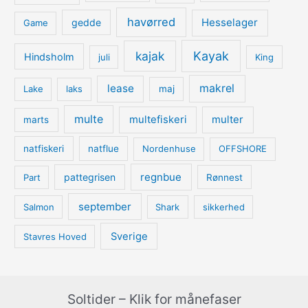
havørred
Hesselager
gedde
Game
kajak
Kayak
Hindsholm
juli
King
lease
makrel
Lake
laks
maj
multe
multefiskeri
multer
marts
natfiskeri
natflue
Nordenhuse
OFFSHORE
regnbue
pattegrisen
Part
Rønnest
september
Salmon
Shark
sikkerhed
Sverige
Stavres Hoved
Soltider – Klik for månefaser