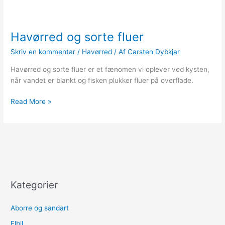
Havørred og sorte fluer
Skriv en kommentar
/
Havørred
/ Af
Carsten Dybkjar
Havørred og sorte fluer er et fænomen vi oplever ved kysten,
når vandet er blankt og fisken plukker fluer på overflade.
Havørred
Read More »
og
sorte
fluer
Kategorier
Aborre og sandart
Elbil