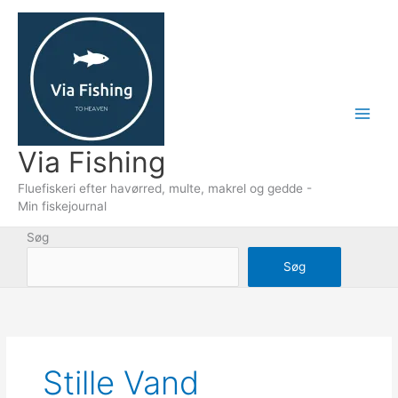
Gå
til
indholdet
Via Fishing
Fluefiskeri efter havørred, multe, makrel og gedde -
Min fiskejournal
Søg
Søg
Stille Vand