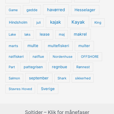
havørred
Hesselager
gedde
Game
kajak
Kayak
Hindsholm
juli
King
lease
makrel
Lake
laks
maj
multe
multefiskeri
multer
marts
natfiskeri
natflue
Nordenhuse
OFFSHORE
regnbue
pattegrisen
Part
Rønnest
september
Salmon
Shark
sikkerhed
Sverige
Stavres Hoved
Soltider – Klik for månefaser