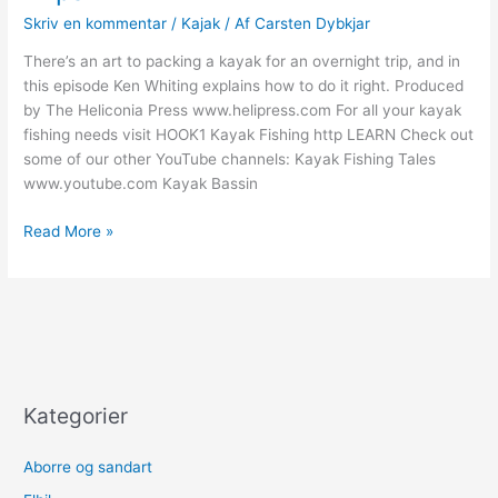
Skriv en kommentar
/
Kajak
/ Af
Carsten Dybkjar
There’s an art to packing a kayak for an overnight trip, and in
this episode Ken Whiting explains how to do it right. Produced
by The Heliconia Press www.helipress.com For all your kayak
fishing needs visit HOOK1 Kayak Fishing http LEARN Check out
some of our other YouTube channels: Kayak Fishing Tales
www.youtube.com Kayak Bassin
Tips
Read More »
for
Overnight
Kayak
Fishing
Trips
Kategorier
Aborre og sandart