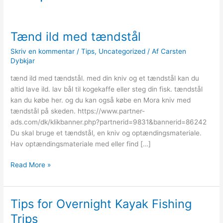
Tænd ild med tændstål
Skriv en kommentar
/
Tips
,
Uncategorized
/ Af
Carsten
Dybkjar
tænd ild med tændstål. med din kniv og et tændstål kan du
altid lave ild. lav bål til kogekaffe eller steg din fisk. tændstål
kan du købe her. og du kan også købe en Mora kniv med
tændstål på skeden. https://www.partner-
ads.com/dk/klikbanner.php?partnerid=9831&bannerid=86242
Du skal bruge et tændstål, en kniv og optændingsmateriale.
Hav optændingsmateriale med eller find […]
Tænd
Read More »
ild
med
tændstål
Tips for Overnight Kayak Fishing
Trips