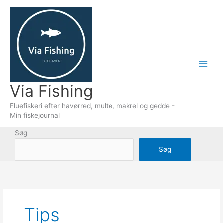
Gå
til
indholdet
Via Fishing
Fluefiskeri efter havørred, multe, makrel og gedde -
Min fiskejournal
Søg
Søg
Tips