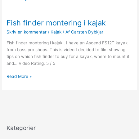
Fish finder montering i kajak
Skriv en kommentar
/
Kajak
/ Af
Carsten Dybkjar
Fish finder montering i kajak . I have an Ascend FS12T kayak
from bass pro shops. This is video I decided to film showing
tips on which fish finder to buy for a kayak, where to mount it
and… Video Rating: 5 / 5
Fish
Read More »
finder
montering
i
kajak
Kategorier