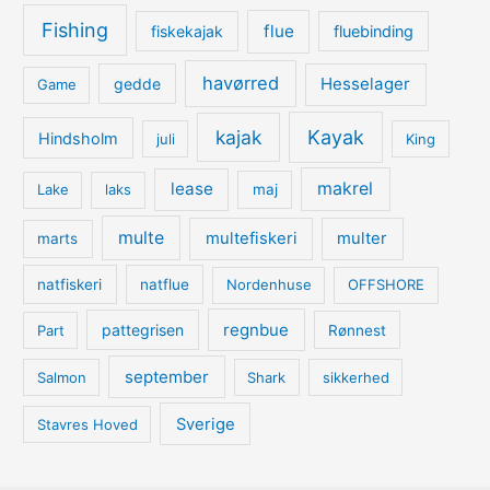
Fishing
flue
fiskekajak
fluebinding
havørred
Hesselager
gedde
Game
kajak
Kayak
Hindsholm
juli
King
lease
makrel
Lake
laks
maj
multe
multefiskeri
multer
marts
natfiskeri
natflue
Nordenhuse
OFFSHORE
regnbue
pattegrisen
Part
Rønnest
september
Salmon
Shark
sikkerhed
Sverige
Stavres Hoved