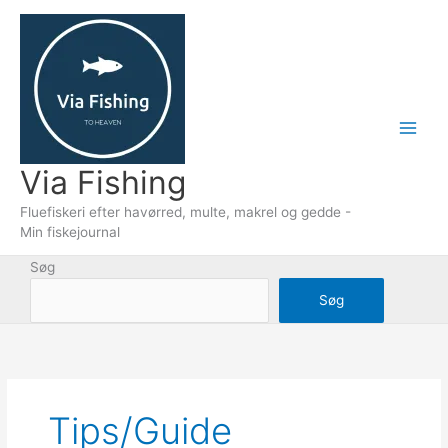
Gå
til
indholdet
Via Fishing
Fluefiskeri efter havørred, multe, makrel og gedde -
Min fiskejournal
Søg
Søg
Tips/guide