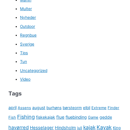
Multer
Nyheder
Outdoor
Regnbue
Sverige
Tips
Tun
Uncategorized
Video
Tags
april
august
Assens
burhøns
børsteorm
elbil
Extreme
Finder
Fishing
flue
fiskekajak
fluebinding
gedde
Fish
Game
kajak
Kayak
havørred
Hesselager
Hindsholm
juli
King