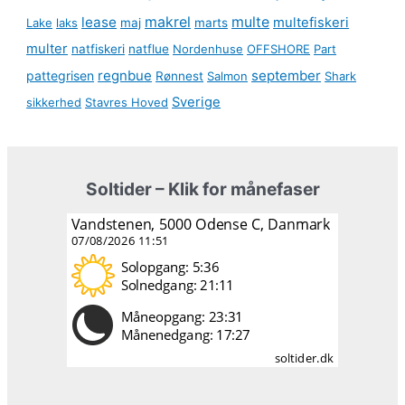
lease
makrel
multe
multefiskeri
Lake
laks
maj
marts
multer
natfiskeri
natflue
Nordenhuse
OFFSHORE
Part
regnbue
september
pattegrisen
Rønnest
Salmon
Shark
Sverige
sikkerhed
Stavres Hoved
Soltider – Klik for månefaser