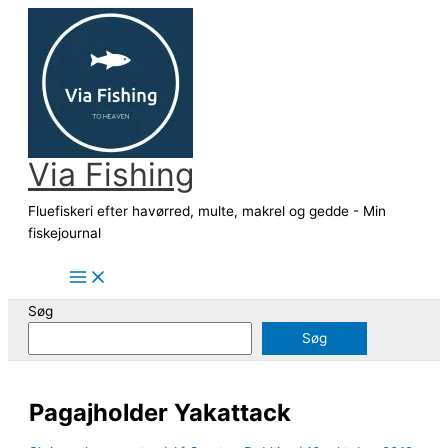
Gå
til
indholdet
Via Fishing
Fluefiskeri efter havørred, multe, makrel og gedde - Min
fiskejournal
Søg
Søg
Pagajholder Yakattack