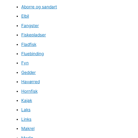
Aborre og sandart
Elbil
Fangster
Fiskepladser
Fladfisk
Fluebinding
Fyn
Gedder
Havørred
Hornfisk
Kajak
Laks
Links
Makrel
Marlin