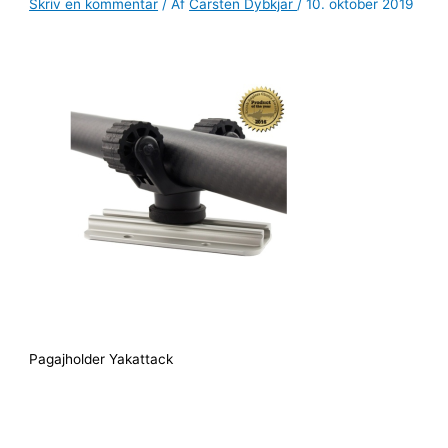
Skriv en kommentar
/ Af
Carsten Dybkjar
/
10. oktober 2019
Pagajholder Yakattack