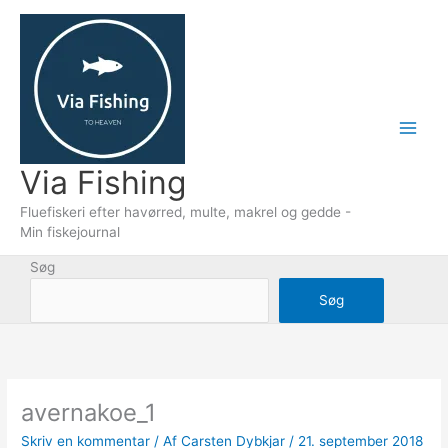
Gå
til
indholdet
Via Fishing
Fluefiskeri efter havørred, multe, makrel og gedde -
Min fiskejournal
Søg
Søg
avernakoe_1
Skriv en kommentar
/ Af
Carsten Dybkjar
/
21. september 2018