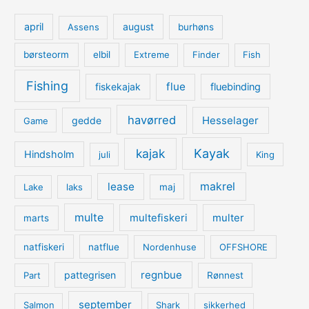
april
august
Assens
burhøns
børsteorm
elbil
Extreme
Finder
Fish
Fishing
flue
fiskekajak
fluebinding
havørred
Hesselager
gedde
Game
kajak
Kayak
Hindsholm
juli
King
lease
makrel
Lake
laks
maj
multe
multefiskeri
multer
marts
natfiskeri
natflue
Nordenhuse
OFFSHORE
regnbue
pattegrisen
Part
Rønnest
september
Salmon
Shark
sikkerhed