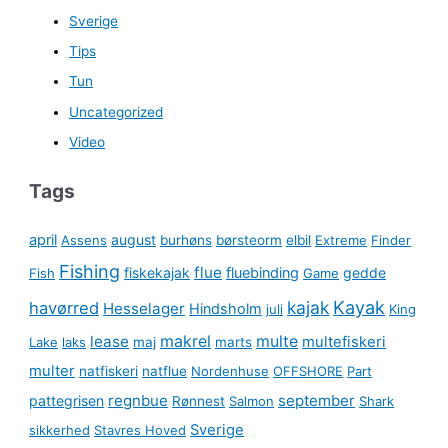
Sverige
Tips
Tun
Uncategorized
Video
Tags
april
august
Assens
burhøns
børsteorm
elbil
Extreme
Finder
Fishing
flue
fiskekajak
fluebinding
gedde
Fish
Game
kajak
Kayak
havørred
Hesselager
Hindsholm
juli
King
lease
makrel
multe
multefiskeri
Lake
laks
maj
marts
multer
natfiskeri
natflue
Nordenhuse
OFFSHORE
Part
regnbue
september
pattegrisen
Rønnest
Salmon
Shark
Sverige
sikkerhed
Stavres Hoved