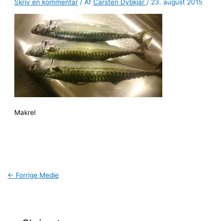
Skriv en kommentar
/ Af
Carsten Dybkjar
/
23. august 2015
Makrel
←
Forrige Medie