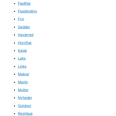
Fladfisk
Fluebinding
Fyn
Gedder
Havørred
Hornfisk
Kajak
Laks
Links
Makrel
Marlin
Multer
Nyheder
Outdoor
Regnbue