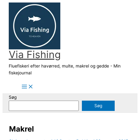
Gå
til
indholdet
Via Fishing
Fluefiskeri efter havørred, multe, makrel og gedde - Min
fiskejournal
Søg
Søg
Makrel