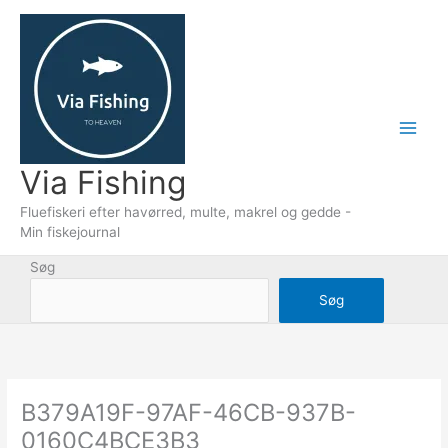
Gå
til
indholdet
Via Fishing
Fluefiskeri efter havørred, multe, makrel og gedde -
Min fiskejournal
Søg
Søg
B379A19F-97AF-46CB-937B-
0160C4BCE3B3