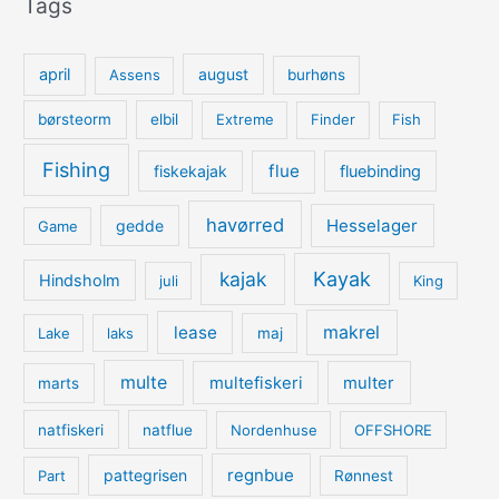
Tags
april
august
Assens
burhøns
børsteorm
elbil
Extreme
Finder
Fish
Fishing
flue
fiskekajak
fluebinding
havørred
Hesselager
gedde
Game
kajak
Kayak
Hindsholm
juli
King
lease
makrel
Lake
laks
maj
multe
multefiskeri
multer
marts
natfiskeri
natflue
Nordenhuse
OFFSHORE
regnbue
pattegrisen
Part
Rønnest