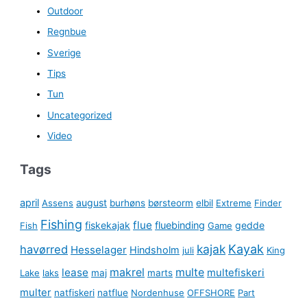
Outdoor
Regnbue
Sverige
Tips
Tun
Uncategorized
Video
Tags
april
august
Assens
burhøns
børsteorm
elbil
Extreme
Finder
Fishing
flue
fiskekajak
fluebinding
gedde
Fish
Game
kajak
Kayak
havørred
Hesselager
Hindsholm
juli
King
lease
makrel
multe
multefiskeri
Lake
laks
maj
marts
multer
natfiskeri
natflue
Nordenhuse
OFFSHORE
Part