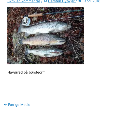
Skriv en kommentar
/ Af
Carsten Dybkjar
/
30. april 2018
Havørred på børsteorm
←
Forrige Medie