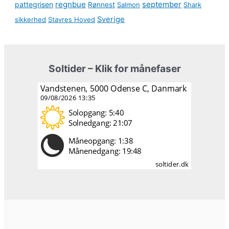
regnbue
september
pattegrisen
Rønnest
Salmon
Shark
Sverige
sikkerhed
Stavres Hoved
Soltider – Klik for månefaser