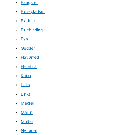
Fangster
Fiskepladser
Fladfisk
Fluebinding
Fyn
Gedder
Havørred
Hornfisk
Kajak
Laks
Links
Makrel
Marlin
Multer
Nyheder