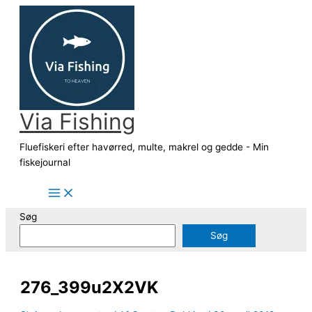
Gå
til
indholdet
Via Fishing
Fluefiskeri efter havørred, multe, makrel og gedde - Min
fiskejournal
Søg
Søg
276_399u2X2VK