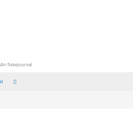
Min fiskejournal
Søg
el