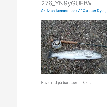
276_YN9yGUFfW
Skriv en kommentar
/ Af
Carsten Dybk
Havørred på børsteorm. 3 kilo.