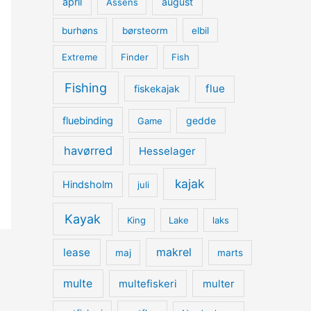
april
august
Assens
burhøns
børsteorm
elbil
Extreme
Finder
Fish
Fishing
flue
fiskekajak
fluebinding
gedde
Game
havørred
Hesselager
kajak
Hindsholm
juli
Kayak
King
Lake
laks
lease
makrel
maj
marts
multe
multefiskeri
multer