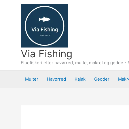
Gå
til
indholdet
Via Fishing
Fluefiskeri efter havørred, multe, makrel og gedde - 
Multer
Havørred
Kajak
Gedder
Makr