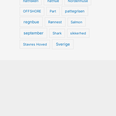
natfiskeri
natflue
Nordenhuse
pattegrisen
OFFSHORE
Part
regnbue
Rønnest
Salmon
september
Shark
sikkerhed
Sverige
Stavres Hoved