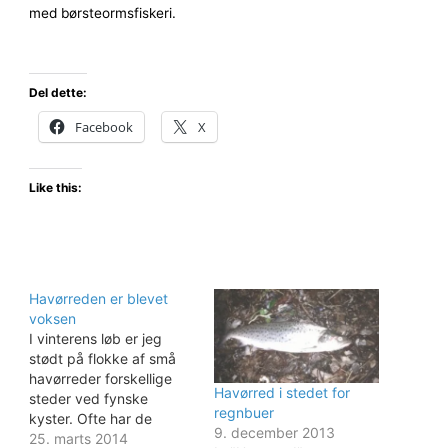
med børsteormsfiskeri.
Del dette:
Facebook
X
Like this:
Havørreden er blevet
voksen
I vinterens løb er jeg
stødt på flokke af små
havørreder forskellige
Havørred i stedet for
steder ved fynske
regnbuer
kyster. Ofte har de
9. december 2013
været lige under målet.
25. marts 2014