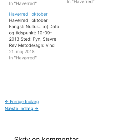
In "Havørred"
Men nu er de vokset til
In "Havørred"
over 40 centimeter og
Havørred i oktober
det er muligt at tage
Havørred i oktober
dem med hjem til
Fangst: Nultur... :o( Dato
familien og lave en
og tidspunkt: 10-09-
lækker ovnstegt ørred
2013 Sted: Fyn, Stavre
til…
Rev Metode/agn: Vind
og vejr: Frisk Nordvestlig
21. maj 2018
vind, Skyet 12 grader
In "Havørred"
Beretning: Gik ud på
revet og fiskede det af.
2/3 ude. Hug på
pattegris.fiske med inde
vild ud af vandet. Stor
hale. Holdt stram line.
Så…
←
Forrige Indlæg
Næste Indlæg
→
Skriv en kommentar