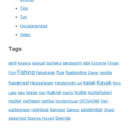
Tips
Tun
Uncategorized
Video
Tags
april
august
Assens
burhøns
børsteorm
elbil
Extreme
Finder
Fishing
flue
fiskekajak
fluebinding
gedde
Fish
Game
kajak
Kayak
havørred
Hesselager
Hindsholm
juli
King
lease
makrel
multe
multefiskeri
Lake
laks
maj
marts
multer
natfiskeri
natflue
Nordenhuse
OFFSHORE
Part
regnbue
september
pattegrisen
Rønnest
Salmon
Shark
Sverige
sikkerhed
Stavres Hoved