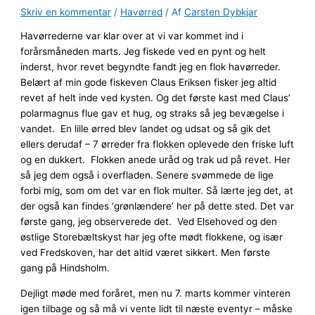
Skriv en kommentar
/
Havørred
/ Af
Carsten Dybkjar
Havørrederne var klar over at vi var kommet ind i
forårsmåneden marts. Jeg fiskede ved en pynt og helt
inderst, hvor revet begyndte fandt jeg en flok havørreder.
Belært af min gode fiskeven Claus Eriksen fisker jeg altid
revet af helt inde ved kysten. Og det første kast med Claus’
polarmagnus flue gav et hug, og straks så jeg bevægelse i
vandet. En lille ørred blev landet og udsat og så gik det
ellers derudaf – 7 ørreder fra flokken oplevede den friske luft
og en dukkert. Flokken anede uråd og trak ud på revet. Her
så jeg dem også i overfladen. Senere svømmede de lige
forbi mig, som om det var en flok multer. Så lærte jeg det, at
der også kan findes ‘grønlændere’ her på dette sted. Det var
første gang, jeg observerede det. Ved Elsehoved og den
østlige Storebæltskyst har jeg ofte mødt flokkene, og især
ved Fredskoven, har det altid været sikkert. Men første
gang på Hindsholm.
Dejligt møde med foråret, men nu 7. marts kommer vinteren
igen tilbage og så må vi vente lidt til næste eventyr – måske