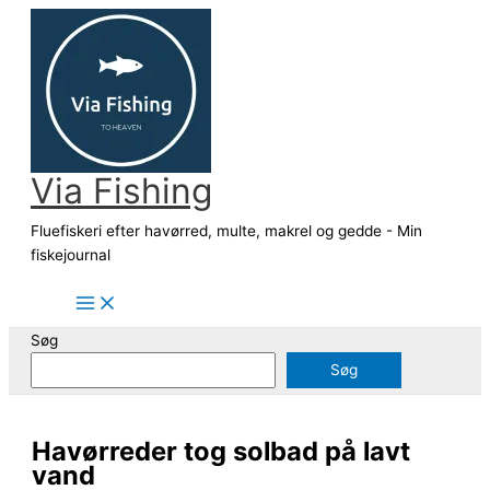
Gå
til
indholdet
Via Fishing
Fluefiskeri efter havørred, multe, makrel og gedde - Min
fiskejournal
Søg
Søg
Havørreder tog solbad på lavt
vand