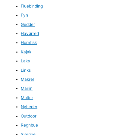
Fluebinding
Fyn
Gedder
Havørred
Hornfisk
Kajak
Laks
Links
Makrel
Marlin
Multer
Nyheder
Outdoor
Regnbue
Sverige