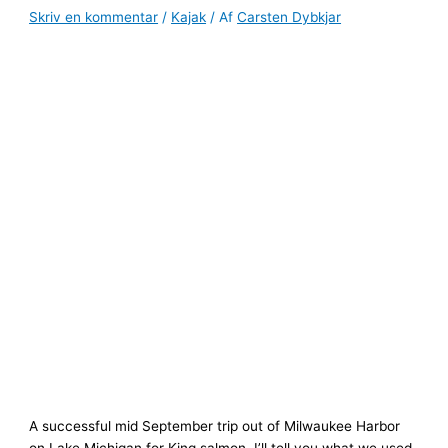
Skriv en kommentar
/
Kajak
/ Af
Carsten Dybkjar
A successful mid September trip out of Milwaukee Harbor
on Lake Michigan for King salmon. I’ll tell you what we used