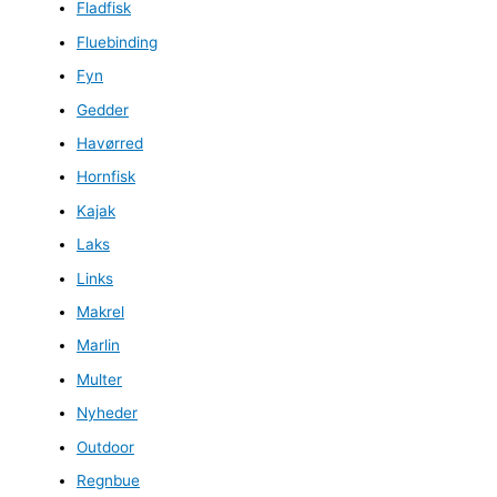
Fladfisk
Fluebinding
Fyn
Gedder
Havørred
Hornfisk
Kajak
Laks
Links
Makrel
Marlin
Multer
Nyheder
Outdoor
Regnbue