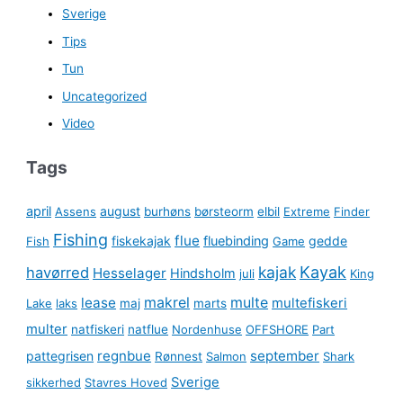
Sverige
Tips
Tun
Uncategorized
Video
Tags
april
august
Assens
burhøns
børsteorm
elbil
Extreme
Finder
Fishing
flue
fiskekajak
fluebinding
gedde
Fish
Game
kajak
Kayak
havørred
Hesselager
Hindsholm
juli
King
lease
makrel
multe
multefiskeri
Lake
laks
maj
marts
multer
natfiskeri
natflue
Nordenhuse
OFFSHORE
Part
regnbue
september
pattegrisen
Rønnest
Salmon
Shark
Sverige
sikkerhed
Stavres Hoved