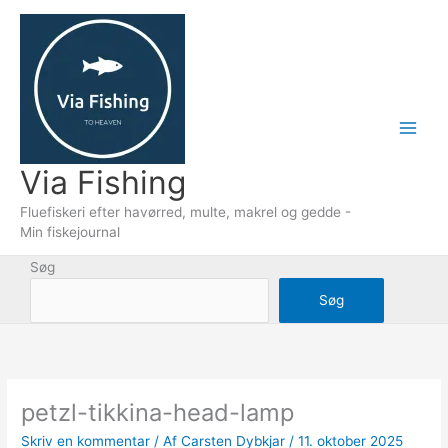
Gå
til
indholdet
Via Fishing
Fluefiskeri efter havørred, multe, makrel og gedde -
Min fiskejournal
Søg
Søg
petzl-tikkina-head-lamp
Skriv en kommentar
/ Af
Carsten Dybkjar
/
11. oktober 2025