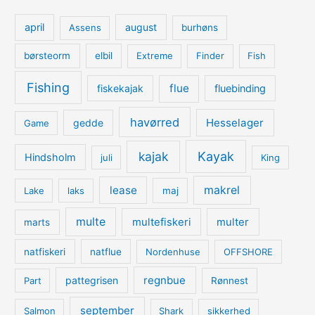
april
august
Assens
burhøns
børsteorm
elbil
Extreme
Finder
Fish
Fishing
flue
fiskekajak
fluebinding
havørred
Hesselager
gedde
Game
kajak
Kayak
Hindsholm
juli
King
lease
makrel
Lake
laks
maj
multe
multefiskeri
multer
marts
natfiskeri
natflue
Nordenhuse
OFFSHORE
regnbue
pattegrisen
Part
Rønnest
september
Salmon
Shark
sikkerhed