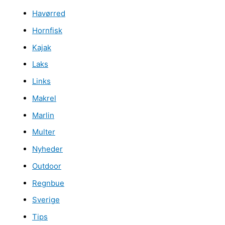
Havørred
Hornfisk
Kajak
Laks
Links
Makrel
Marlin
Multer
Nyheder
Outdoor
Regnbue
Sverige
Tips