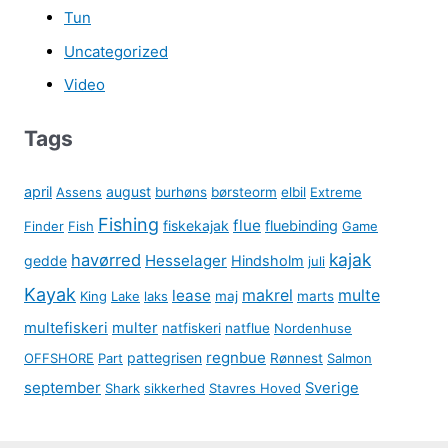
Tun
Uncategorized
Video
Tags
april
august
Assens
burhøns
børsteorm
elbil
Extreme
Fishing
flue
fiskekajak
fluebinding
Finder
Fish
Game
kajak
havørred
Hesselager
gedde
Hindsholm
juli
Kayak
lease
makrel
multe
King
Lake
laks
maj
marts
multefiskeri
multer
natfiskeri
natflue
Nordenhuse
regnbue
pattegrisen
OFFSHORE
Part
Rønnest
Salmon
september
Sverige
Shark
sikkerhed
Stavres Hoved