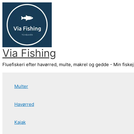
Gå
til
indholdet
Via Fishing
Fluefiskeri efter havørred, multe, makrel og gedde - Min fiske
Multer
Havørred
Kajak