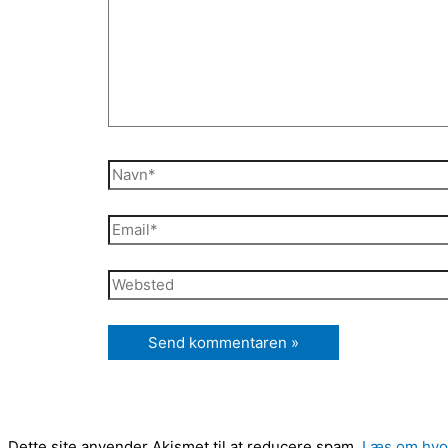
Navn*
Email*
Websted
Dette site anvender Akismet til at reducere spam.
Læs om hvor