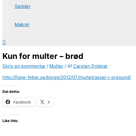
Gedder
Makrel
Søg
Kun for multer – brød
Skriv en kommentar
/
Multer
/ Af
Carsten Dybkjar
http://fiske-feber.se/blogg/2012/07/multetrassel-i-oresund/
Del dette:
Facebook
X
Like this: