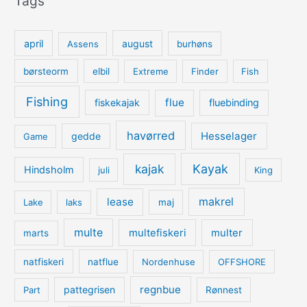
Tags
april
august
Assens
burhøns
børsteorm
elbil
Extreme
Finder
Fish
Fishing
flue
fiskekajak
fluebinding
havørred
Hesselager
gedde
Game
kajak
Kayak
Hindsholm
juli
King
lease
makrel
Lake
laks
maj
multe
multefiskeri
multer
marts
natfiskeri
natflue
Nordenhuse
OFFSHORE
regnbue
pattegrisen
Part
Rønnest