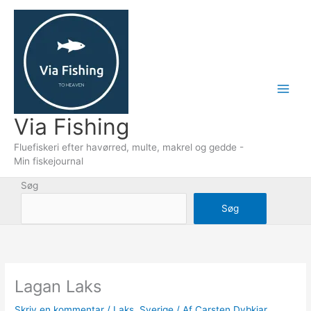
Gå
til
indholdet
Via Fishing
Fluefiskeri efter havørred, multe, makrel og gedde -
Min fiskejournal
Søg
Søg
Lagan Laks
Skriv en kommentar
/
Laks
,
Sverige
/ Af
Carsten Dybkjar