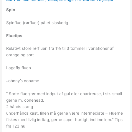
Spin
Spinflue (rørfluer) på et slaskerig
Fluetips
Relativt store rørfluer fra 1½ til 3 tommer i variationer af
orange og sort
Lagafly fluen
Johnny’s noname
” Sorte fluer/rør med indput af gul eller chartreuse, i str. small
gerne m. conehead.
2 hånds stang
underhånds kast, linen må gerne være intermediate – Fluerne
fiskes med livlig indtag, gerne super hurtigt, ind imellem.” Tips
fra 123.nu