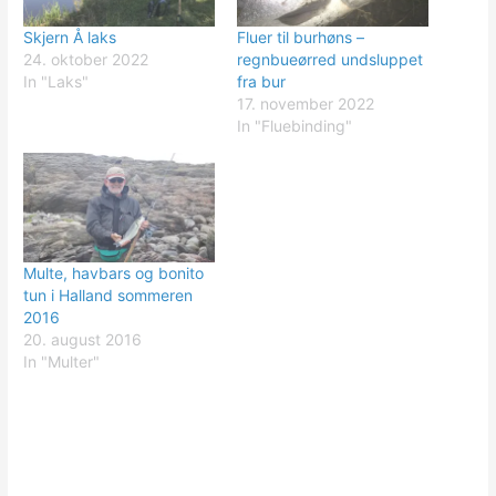
Skjern Å laks
Fluer til burhøns –
24. oktober 2022
regnbueørred undsluppet
In "Laks"
fra bur
17. november 2022
In "Fluebinding"
Multe, havbars og bonito
tun i Halland sommeren
2016
20. august 2016
In "Multer"