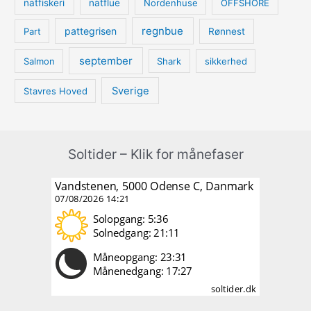
natfiskeri
natflue
Nordenhuse
OFFSHORE
regnbue
pattegrisen
Part
Rønnest
september
Salmon
Shark
sikkerhed
Sverige
Stavres Hoved
Soltider – Klik for månefaser