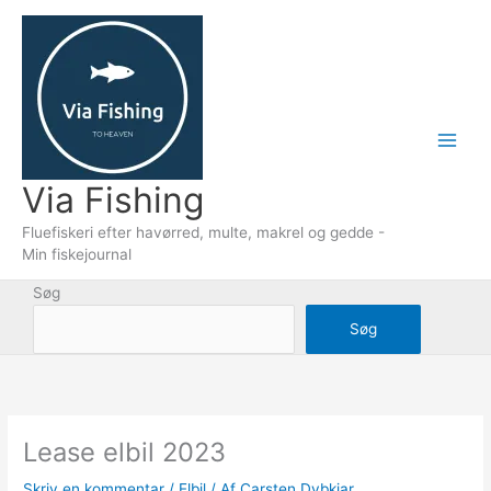
Gå
til
indholdet
Via Fishing
Fluefiskeri efter havørred, multe, makrel og gedde -
Min fiskejournal
Søg
Søg
Lease elbil 2023
Skriv en kommentar
/
Elbil
/ Af
Carsten Dybkjar