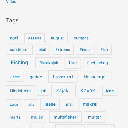
Video
Tags
april
august
Assens
burhøns
børsteorm
elbil
Extreme
Finder
Fish
Fishing
flue
fiskekajak
fluebinding
havørred
Hesselager
gedde
Game
kajak
Kayak
Hindsholm
juli
King
lease
makrel
Lake
laks
maj
multe
multefiskeri
multer
marts