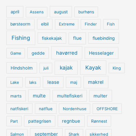
april
august
Assens
burhøns
børsteorm
elbil
Extreme
Finder
Fish
Fishing
flue
fiskekajak
fluebinding
havørred
Hesselager
gedde
Game
kajak
Kayak
Hindsholm
juli
King
lease
makrel
Lake
laks
maj
multe
multefiskeri
multer
marts
natfiskeri
natflue
Nordenhuse
OFFSHORE
regnbue
pattegrisen
Part
Rønnest
september
Salmon
Shark
sikkerhed