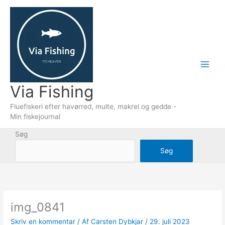
Gå
til
indholdet
Via Fishing
Fluefiskeri efter havørred, multe, makrel og gedde -
Min fiskejournal
Søg
Søg
img_0841
Skriv en kommentar
/ Af
Carsten Dybkjar
/
29. juli 2023