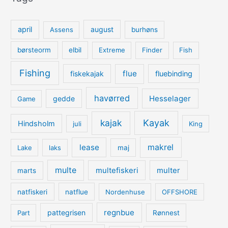
april
august
Assens
burhøns
børsteorm
elbil
Extreme
Finder
Fish
Fishing
flue
fiskekajak
fluebinding
havørred
Hesselager
gedde
Game
kajak
Kayak
Hindsholm
juli
King
lease
makrel
Lake
laks
maj
multe
multefiskeri
multer
marts
natfiskeri
natflue
Nordenhuse
OFFSHORE
regnbue
pattegrisen
Part
Rønnest