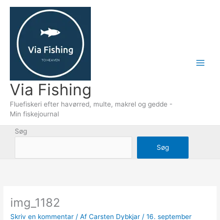
Gå
til
indholdet
Via Fishing
Fluefiskeri efter havørred, multe, makrel og gedde -
Min fiskejournal
Søg
Søg
img_1182
Skriv en kommentar
/ Af
Carsten Dybkjar
/
16. september