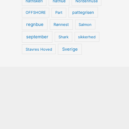
natfiskeri
natflue
Nordenhuse
pattegrisen
OFFSHORE
Part
regnbue
Rønnest
Salmon
september
Shark
sikkerhed
Sverige
Stavres Hoved