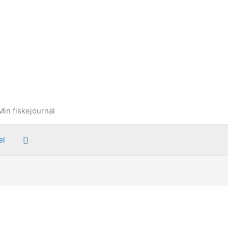
Min fiskejournal
Søg
el