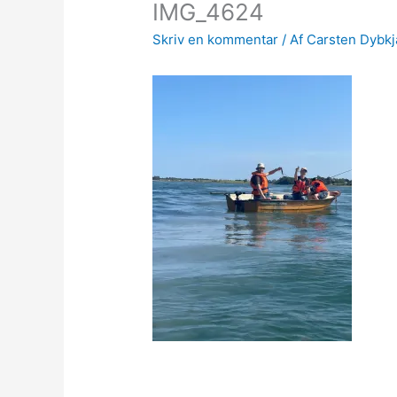
IMG_4624
Skriv en kommentar
/ Af
Carsten Dybk