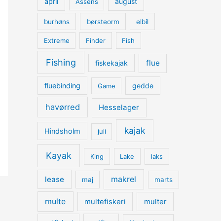
april
august
Assens
burhøns
børsteorm
elbil
Extreme
Finder
Fish
Fishing
flue
fiskekajak
fluebinding
gedde
Game
havørred
Hesselager
kajak
Hindsholm
juli
Kayak
King
Lake
laks
lease
makrel
maj
marts
multe
multefiskeri
multer