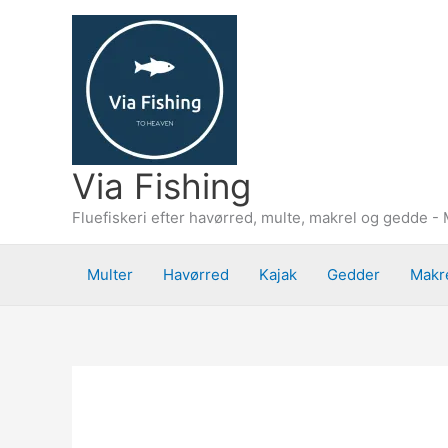
Gå
til
indholdet
Via Fishing
Fluefiskeri efter havørred, multe, makrel og gedde - 
Multer
Havørred
Kajak
Gedder
Makr