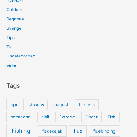
Nyheder
Outdoor
Regnbue
Sverige
Tips
Tun
Uncategorized
Video
Tags
april
august
Assens
burhøns
børsteorm
elbil
Extreme
Finder
Fish
Fishing
flue
fiskekajak
fluebinding