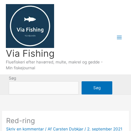
Gå
til
indholdet
Via Fishing
Fluefiskeri efter havørred, multe, makrel og gedde -
Min fiskejournal
Søg
Søg
Red-ring
Skriv en kommentar
/ Af
Carsten Dybkjar
/
2. september 2021