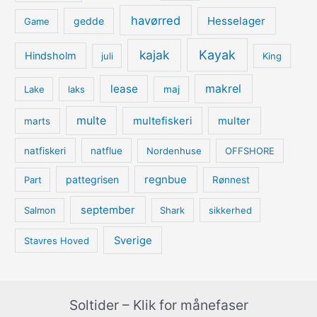
havørred
Hesselager
gedde
Game
kajak
Kayak
Hindsholm
juli
King
lease
makrel
Lake
laks
maj
multe
multefiskeri
multer
marts
natfiskeri
natflue
Nordenhuse
OFFSHORE
regnbue
pattegrisen
Part
Rønnest
september
Salmon
Shark
sikkerhed
Sverige
Stavres Hoved
Soltider – Klik for månefaser