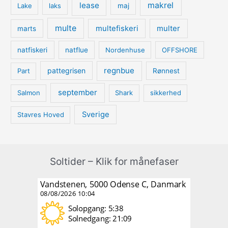
lease
makrel
Lake
laks
maj
multe
multefiskeri
multer
marts
natfiskeri
natflue
Nordenhuse
OFFSHORE
regnbue
pattegrisen
Part
Rønnest
september
Salmon
Shark
sikkerhed
Sverige
Stavres Hoved
Soltider – Klik for månefaser