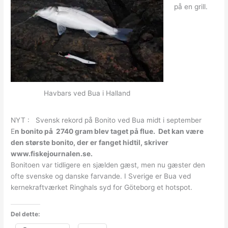
på en grill.
Havbars ved Bua i Halland
NYT : Svensk rekord på Bonito ved Bua midt i september
E
n bonito på 2740 gram blev taget på flue. Det kan være
den største bonito, der er fanget hidtil, skriver
www.fiskejournalen.se.
Bonitoen var tidligere en sjælden gæst, men nu gæster den
ofte svenske og danske farvande. I Sverige er Bua ved
kernekraftværket Ringhals syd for Göteborg et hotspot.
Del dette: