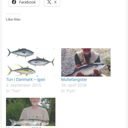
Facebook
X
Like this:
Tun i Danmark – igen
Multefangster
2. september 2015
19. april 2018
In "Tun"
In "Fyn"