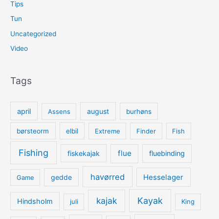
Tips
Tun
Uncategorized
Video
Tags
april
august
Assens
burhøns
børsteorm
elbil
Extreme
Finder
Fish
Fishing
flue
fiskekajak
fluebinding
havørred
Hesselager
gedde
Game
kajak
Kayak
Hindsholm
juli
King