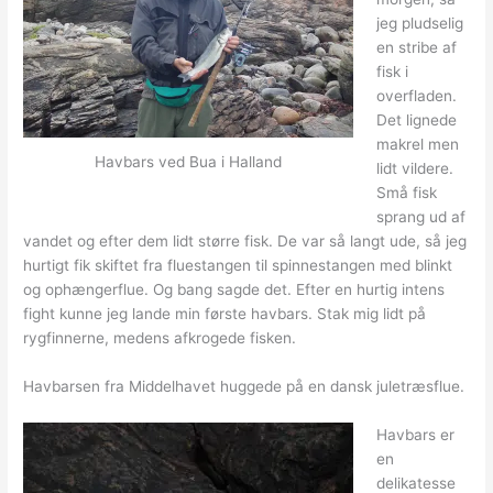
jeg pludselig
en stribe af
fisk i
overfladen.
Det lignede
makrel men
Havbars ved Bua i Halland
lidt vildere.
Små fisk
sprang ud af
vandet og efter dem lidt større fisk. De var så langt ude, så jeg
hurtigt fik skiftet fra fluestangen til spinnestangen med blinkt
og ophængerflue. Og bang sagde det. Efter en hurtig intens
fight kunne jeg lande min første havbars. Stak mig lidt på
rygfinnerne, medens afkrogede fisken.
Havbarsen fra Middelhavet huggede på en dansk juletræsflue.
Havbars er
en
delikatesse