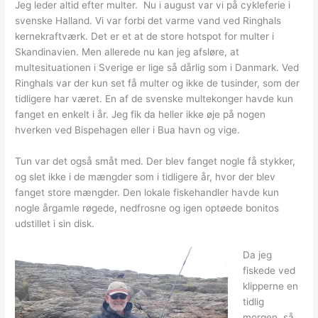
Jeg leder altid efter multer. Nu i august var vi på cykleferie i
svenske Halland. Vi var forbi det varme vand ved Ringhals
kernekraftværk. Det er et at de store hotspot for multer i
Skandinavien. Men allerede nu kan jeg afsløre, at
multesituationen i Sverige er lige så dårlig som i Danmark. Ved
Ringhals var der kun set få multer og ikke de tusinder, som der
tidligere har været. En af de svenske multekonger havde kun
fanget en enkelt i år. Jeg fik da heller ikke øje på nogen
hverken ved Bispehagen eller i Bua havn og vige.
Tun var det også småt med. Der blev fanget nogle få stykker,
og slet ikke i de mængder som i tidligere år, hvor der blev
fanget store mængder. Den lokale fiskehandler havde kun
nogle årgamle røgede, nedfrosne og igen optøede bonitos
udstillet i sin disk.
Da jeg
fiskede ved
klipperne en
tidlig
morgen, så