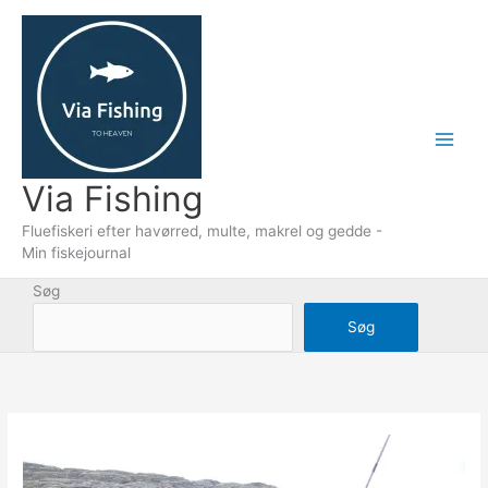
Gå
til
indholdet
Via Fishing
Fluefiskeri efter havørred, multe, makrel og gedde -
Min fiskejournal
Søg
Søg