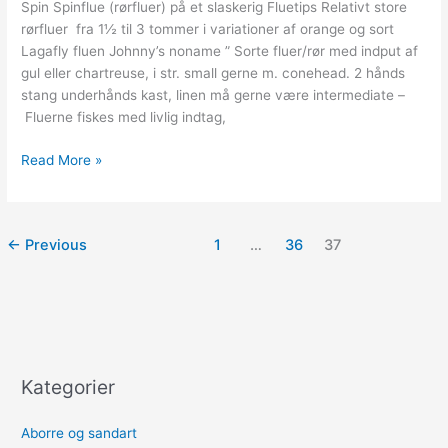
Spin Spinflue (rørfluer) på et slaskerig Fluetips Relativt store
rørfluer fra 1½ til 3 tommer i variationer af orange og sort
Lagafly fluen Johnny’s noname ” Sorte fluer/rør med indput af
gul eller chartreuse, i str. small gerne m. conehead. 2 hånds
stang underhånds kast, linen må gerne være intermediate –
Fluerne fiskes med livlig indtag,
Lagan
Read More »
Laks
←
Previous
1
…
36
37
Kategorier
Aborre og sandart