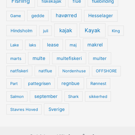
Fishing
flue
fiskekajak
fluebinding
havørred
Hesselager
gedde
Game
kajak
Kayak
Hindsholm
juli
King
lease
makrel
Lake
laks
maj
multe
multefiskeri
multer
marts
natfiskeri
natflue
Nordenhuse
OFFSHORE
regnbue
pattegrisen
Part
Rønnest
september
Salmon
Shark
sikkerhed
Sverige
Stavres Hoved