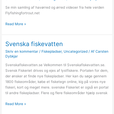
Se min samling af havørred og ørred videoer fra hele verden
Flyfishingfortrout.net
Havørred
Read More »
og
ørred
videoer
Svenska fiskevatten
Skriv en kommentar
/
Fiskepladser
,
Uncategorized
/ Af
Carsten
Dybkjar
Svenskafiskevatten.se Velkommen til Svenskafiskevatten.se.
Svensk Fiskeriet drives og ejes af lystfiskere. Portalen for dem,
der ønsker at finde nye fiskepladser. Her kan du søge gennem
1800 fiskeområder, købe et fisketegn online, kig på vores nye
fiskeri, kort og meget mere. svenske Fiskeriet er også en portal
til andre fiskepladser. Flere og flere fiskeområder hjælp svensk
Svenska
Read More »
fiskevatten