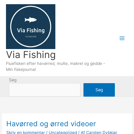
Gå
til
indholdet
Via Fishing
Fluefiskeri efter havørred, multe, makrel og gedde -
Min fiskejournal
Søg
Søg
Havørred og ørred videoer
Skriv en kommentar
/
Uncategorized
/ Af
Carsten Dybkjar