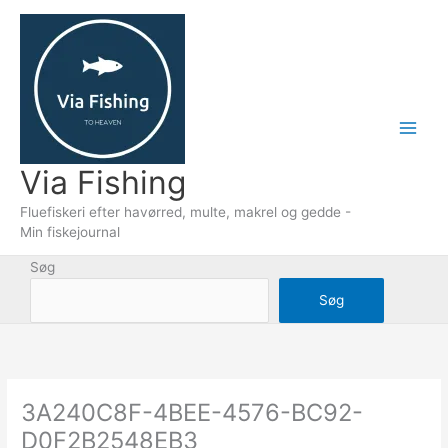
Gå
til
indholdet
Via Fishing
Fluefiskeri efter havørred, multe, makrel og gedde -
Min fiskejournal
Søg
Søg
3A240C8F-4BEE-4576-BC92-
D0F2B2548EB3