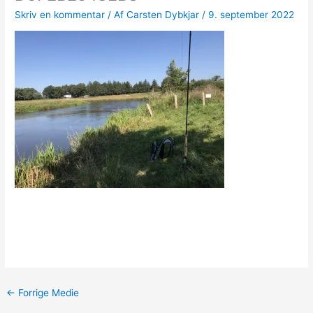
Skriv en kommentar
/ Af
Carsten Dybkjar
/
9. september 2022
←
Forrige Medie