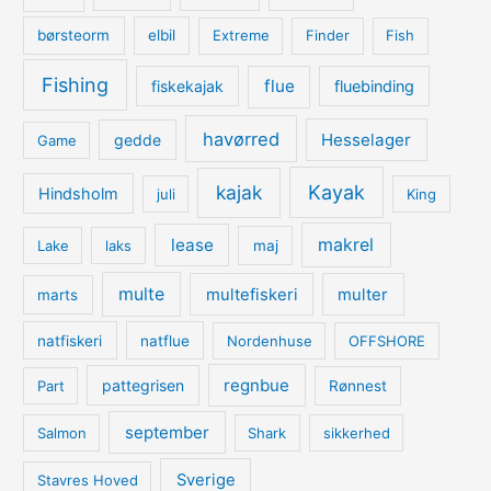
børsteorm
elbil
Extreme
Finder
Fish
Fishing
flue
fiskekajak
fluebinding
havørred
Hesselager
gedde
Game
kajak
Kayak
Hindsholm
juli
King
lease
makrel
Lake
laks
maj
multe
multefiskeri
multer
marts
natfiskeri
natflue
Nordenhuse
OFFSHORE
regnbue
pattegrisen
Part
Rønnest
september
Salmon
Shark
sikkerhed
Sverige
Stavres Hoved