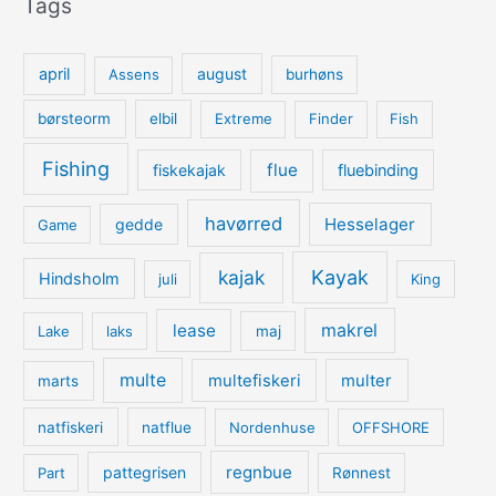
Tags
april
august
Assens
burhøns
børsteorm
elbil
Extreme
Finder
Fish
Fishing
flue
fiskekajak
fluebinding
havørred
Hesselager
gedde
Game
kajak
Kayak
Hindsholm
juli
King
lease
makrel
Lake
laks
maj
multe
multefiskeri
multer
marts
natfiskeri
natflue
Nordenhuse
OFFSHORE
regnbue
pattegrisen
Part
Rønnest