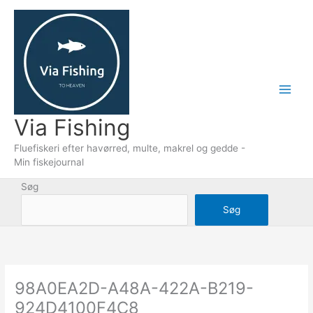
Gå
til
indholdet
Via Fishing
Fluefiskeri efter havørred, multe, makrel og gedde -
Min fiskejournal
Søg
Søg
98A0EA2D-A48A-422A-B219-
924D4100F4C8