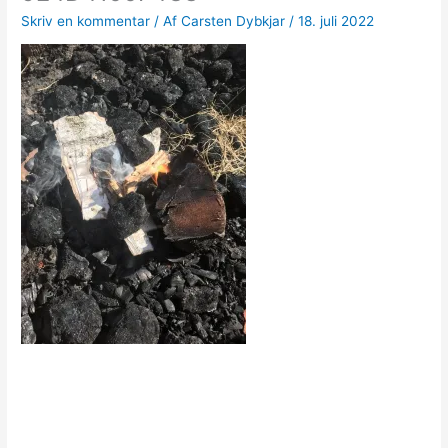
Skriv en kommentar
/ Af
Carsten Dybkjar
/
18. juli 2022