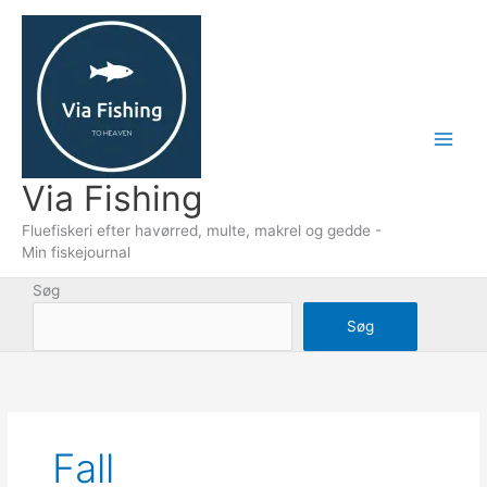
Gå
til
indholdet
Via Fishing
Fluefiskeri efter havørred, multe, makrel og gedde -
Min fiskejournal
Søg
Søg
Fall