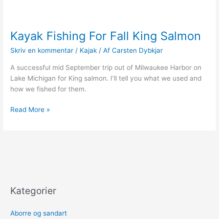
Kayak Fishing For Fall King Salmon
Skriv en kommentar
/
Kajak
/ Af
Carsten Dybkjar
A successful mid September trip out of Milwaukee Harbor on
Lake Michigan for King salmon. I’ll tell you what we used and
how we fished for them.
Kayak
Read More »
Fishing
For
Fall
King
Salmon
Kategorier
Aborre og sandart