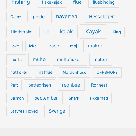
Fishing
flue
fiskekajak
fluebinding
havørred
Hesselager
gedde
Game
kajak
Kayak
Hindsholm
juli
King
lease
makrel
Lake
laks
maj
multe
multefiskeri
multer
marts
natfiskeri
natflue
Nordenhuse
OFFSHORE
regnbue
pattegrisen
Part
Rønnest
september
Salmon
Shark
sikkerhed
Sverige
Stavres Hoved