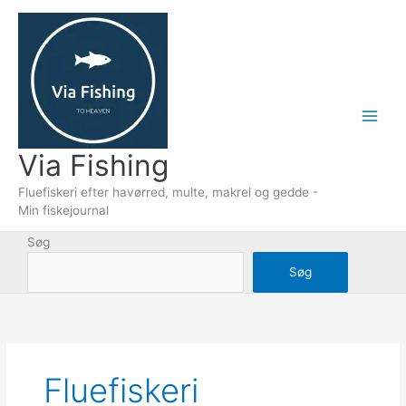
Gå
til
indholdet
Via Fishing
Fluefiskeri efter havørred, multe, makrel og gedde -
Min fiskejournal
Søg
Søg
Fluefiskeri