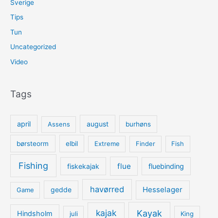
Sverige
Tips
Tun
Uncategorized
Video
Tags
april
august
Assens
burhøns
børsteorm
elbil
Extreme
Finder
Fish
Fishing
flue
fiskekajak
fluebinding
havørred
Hesselager
gedde
Game
kajak
Kayak
Hindsholm
juli
King