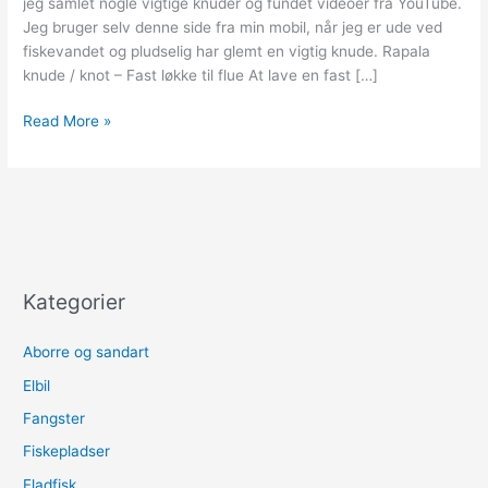
jeg samlet nogle vigtige knuder og fundet videoer fra YouTube.
Jeg bruger selv denne side fra min mobil, når jeg er ude ved
fiskevandet og pludselig har glemt en vigtig knude. Rapala
knude / knot – Fast løkke til flue At lave en fast […]
Knuder
Read More »
til
fluefiskeri
Kategorier
Aborre og sandart
Elbil
Fangster
Fiskepladser
Fladfisk