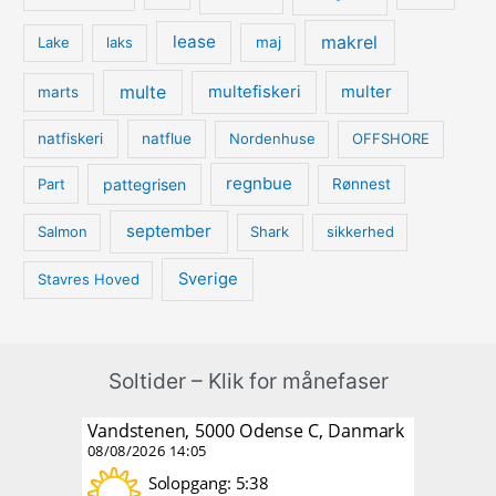
lease
makrel
Lake
laks
maj
multe
multefiskeri
multer
marts
natfiskeri
natflue
Nordenhuse
OFFSHORE
regnbue
pattegrisen
Part
Rønnest
september
Salmon
Shark
sikkerhed
Sverige
Stavres Hoved
Soltider – Klik for månefaser