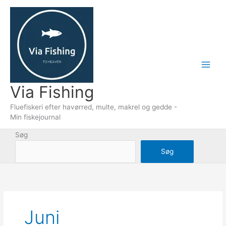
Gå
til
indholdet
Via Fishing
Fluefiskeri efter havørred, multe, makrel og gedde -
Min fiskejournal
Søg
Søg
Juni