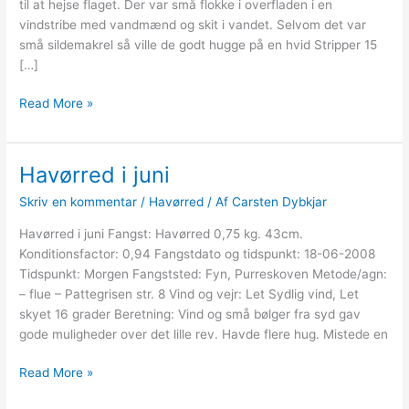
til at hejse flaget. Der var små flokke i overfladen i en
vindstribe med vandmænd og skit i vandet. Selvom det var
små sildemakrel så ville de godt hugge på en hvid Stripper 15
[…]
Makrel
Read More »
fra
kajak
2016
Havørred i juni
–
Skriv en kommentar
/
Havørred
/ Af
Carsten Dybkjar
2022
Havørred i juni Fangst: Havørred 0,75 kg. 43cm.
Konditionsfactor: 0,94 Fangstdato og tidspunkt: 18-06-2008
Tidspunkt: Morgen Fangststed: Fyn, Purreskoven Metode/agn:
– flue – Pattegrisen str. 8 Vind og vejr: Let Sydlig vind, Let
skyet 16 grader Beretning: Vind og små bølger fra syd gav
gode muligheder over det lille rev. Havde flere hug. Mistede en
Havørred
Read More »
i