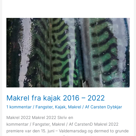
Makrel fra kajak 2016 – 2022
1 kommentar
/
Fangster
,
Kajak
,
Makrel
/ Af
Carsten Dybkjar
Makrel 2022 Makrel 2022 Skriv en
kommentar / Fangster, Makrel / Af CarstenD Makrel 2022
premiere var den 15. juni – Valdemarsdag og dermed to grunde