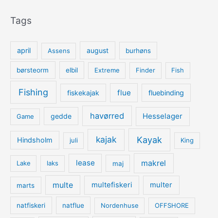
Tags
april
august
Assens
burhøns
børsteorm
elbil
Extreme
Finder
Fish
Fishing
flue
fiskekajak
fluebinding
havørred
Hesselager
gedde
Game
kajak
Kayak
Hindsholm
juli
King
lease
makrel
Lake
laks
maj
multe
multefiskeri
multer
marts
natfiskeri
natflue
Nordenhuse
OFFSHORE