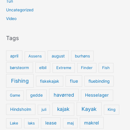
Tun
Uncategorized
Video
Tags
april
august
Assens
burhøns
børsteorm
elbil
Extreme
Finder
Fish
Fishing
flue
fiskekajak
fluebinding
havørred
Hesselager
gedde
Game
kajak
Kayak
Hindsholm
juli
King
lease
makrel
Lake
laks
maj