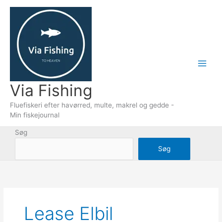
Gå
til
indholdet
Via Fishing
Fluefiskeri efter havørred, multe, makrel og gedde -
Min fiskejournal
Søg
Søg
Lease Elbil