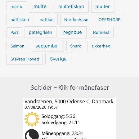
multe
multefiskeri
multer
marts
natfiskeri
natflue
Nordenhuse
OFFSHORE
regnbue
pattegrisen
Part
Rønnest
september
Salmon
Shark
sikkerhed
Sverige
Stavres Hoved
Soltider – Klik for månefaser