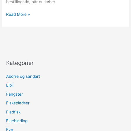
bestillingstid, når du køber.
Lease
Read More »
elbil
2023
Kategorier
Aborre og sandart
Elbil
Fangster
Fiskepladser
Fladfisk
Fluebinding
Fyn