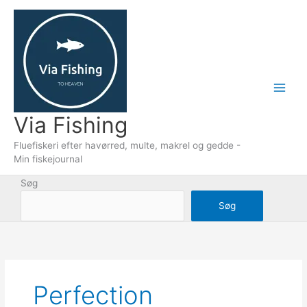
Gå
til
indholdet
Via Fishing
Fluefiskeri efter havørred, multe, makrel og gedde -
Min fiskejournal
Søg
Søg
Perfection