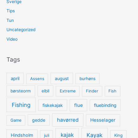
Sverige
Tips
Tun
Uncategorized
Video
Tags
april
august
Assens
burhøns
børsteorm
elbil
Extreme
Finder
Fish
Fishing
flue
fiskekajak
fluebinding
havørred
Hesselager
gedde
Game
kajak
Kayak
Hindsholm
juli
King