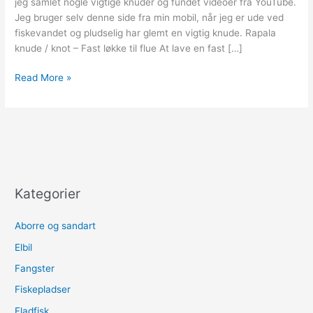
jeg samlet nogle vigtige knuder og fundet videoer fra YouTube.
Jeg bruger selv denne side fra min mobil, når jeg er ude ved
fiskevandet og pludselig har glemt en vigtig knude. Rapala
knude / knot – Fast løkke til flue At lave en fast […]
Knuder
Read More »
til
fluefiskeri
Kategorier
Aborre og sandart
Elbil
Fangster
Fiskepladser
Fladfisk