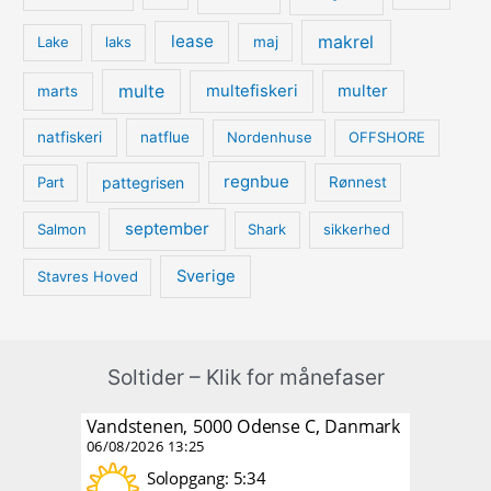
lease
makrel
Lake
laks
maj
multe
multefiskeri
multer
marts
natfiskeri
natflue
Nordenhuse
OFFSHORE
regnbue
pattegrisen
Part
Rønnest
september
Salmon
Shark
sikkerhed
Sverige
Stavres Hoved
Soltider – Klik for månefaser