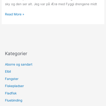
sky og den ser alt. Jeg var på Ærø med Fyggi drengene midt
Havørred
Read More »
i
stille
vejr
Kategorier
Aborre og sandart
Elbil
Fangster
Fiskepladser
Fladfisk
Fluebinding