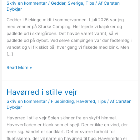
Skriv en kommentar
/
Gedder
,
Sverige
,
Tips
/ Af
Carsten
Dybkjar
Gedder i Blekinge midt i sommervarmen. I juli 2026 var jeg
med venner på Sturkø Camping. Her lejede vi kajakker og
padlede ud i skærgården. Det havde været varmt, så vi
padlede ud på dybet. Ved selve campingen var der fedtemøg i
vandet og vi fik skidt på, hver gang vi fiskede med blink. Men
[…]
Gedder
Read More »
i
Blekinge
midt
Havørred i stille vejr
i
Skriv en kommentar
/
Fluebinding
,
Havørred
,
Tips
/ Af
Carsten
sommervarmen
Dybkjar
Havørred i stille vejr Solen skinner fra en skyfri himmel.
Havoverfladen er blank som et spejl. Der er ikke en vind, der
rører sig. Vandet er spritklart. Det er svære forhold for
fluefiskeren, der vil narre en havørred til hug. Havørreden er