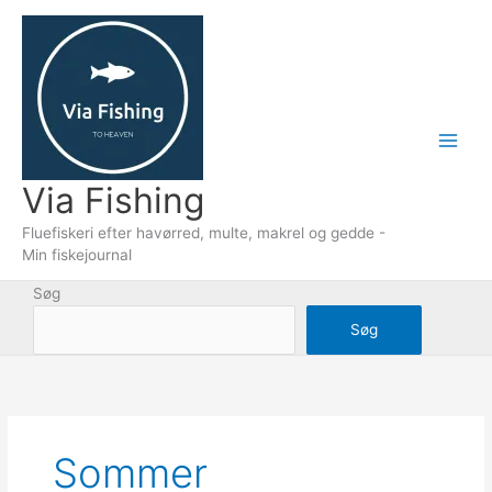
Gå
til
indholdet
Via Fishing
Fluefiskeri efter havørred, multe, makrel og gedde -
Min fiskejournal
Søg
Søg
Sommer