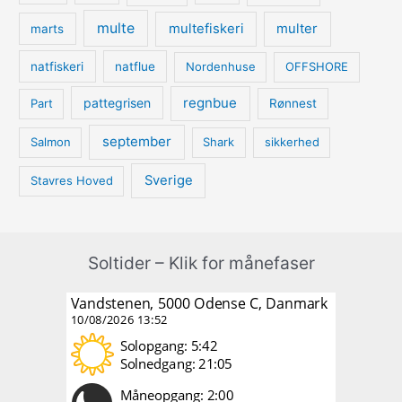
multe
multefiskeri
multer
marts
natfiskeri
natflue
Nordenhuse
OFFSHORE
regnbue
pattegrisen
Part
Rønnest
september
Salmon
Shark
sikkerhed
Sverige
Stavres Hoved
Soltider – Klik for månefaser