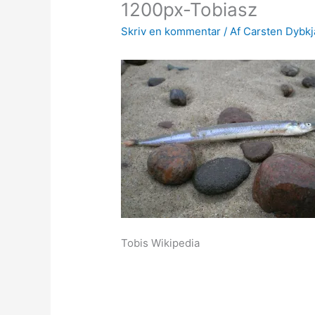
1200px-Tobiasz
Skriv en kommentar
/ Af
Carsten Dybk
Tobis Wikipedia