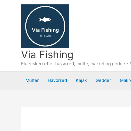
Gå
til
indholdet
Via Fishing
Fluefiskeri efter havørred, multe, makrel og gedde - 
Multer
Havørred
Kajak
Gedder
Makr