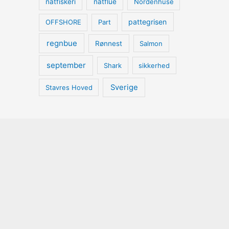
natfiskeri
natflue
Nordenhuse
pattegrisen
OFFSHORE
Part
regnbue
Rønnest
Salmon
september
Shark
sikkerhed
Sverige
Stavres Hoved