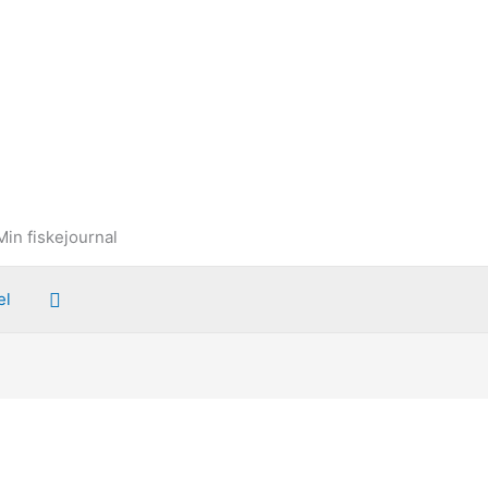
Min fiskejournal
Søg
el