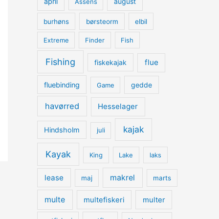
april
august
Assens
burhøns
børsteorm
elbil
Extreme
Finder
Fish
Fishing
flue
fiskekajak
fluebinding
gedde
Game
havørred
Hesselager
kajak
Hindsholm
juli
Kayak
King
Lake
laks
lease
makrel
maj
marts
multe
multefiskeri
multer