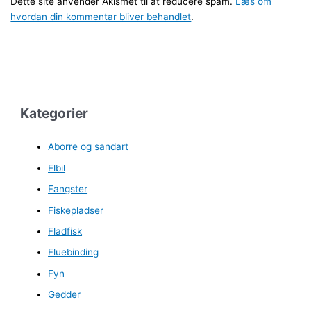
Dette site anvender Akismet til at reducere spam.
Læs om
hvordan din kommentar bliver behandlet
.
Kategorier
Aborre og sandart
Elbil
Fangster
Fiskepladser
Fladfisk
Fluebinding
Fyn
Gedder