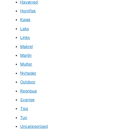
Havørred
Hornfisk
Kajak
Laks
Links
Makrel
Marlin
Multer
Nyheder
Outdoor
Regnbue
Sverige
Tips
Tun
Uncategorized