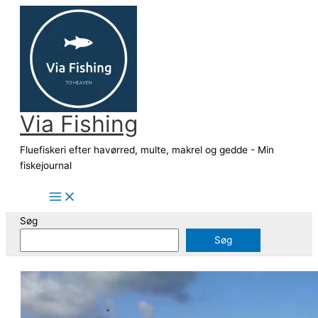
Gå
til
indholdet
Via Fishing
Fluefiskeri efter havørred, multe, makrel og gedde - Min
fiskejournal
Søg
Søg