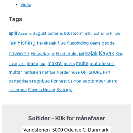
Video
Tags
april
august
Assens
burhøns
børsteorm
elbil
Extreme
Finder
Fishing
flue
fiskekajak
fluebinding
gedde
Fish
Game
kajak
Kayak
havørred
Hesselager
Hindsholm
juli
King
lease
makrel
multe
multefiskeri
Lake
laks
maj
marts
multer
natfiskeri
natflue
Nordenhuse
OFFSHORE
Part
regnbue
september
pattegrisen
Rønnest
Salmon
Shark
Sverige
sikkerhed
Stavres Hoved
Soltider – Klik for månefaser