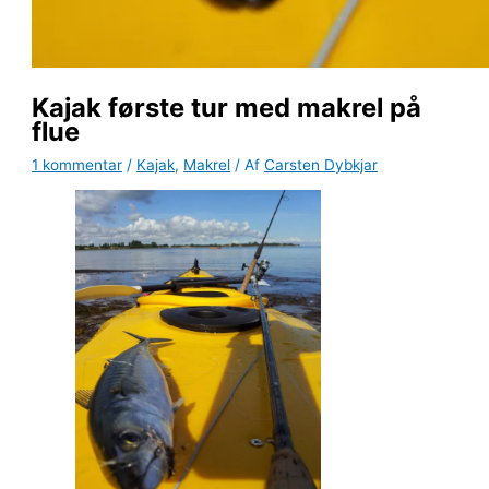
Kajak første tur med makrel på
flue
1 kommentar
/
Kajak
,
Makrel
/ Af
Carsten Dybkjar