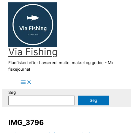
Gå
til
indholdet
Via Fishing
Fluefiskeri efter havørred, multe, makrel og gedde - Min
fiskejournal
Søg
Søg
IMG_3796