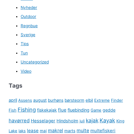
Nyheder
Outdoor
Regnbue
Sverige
Tips
Tun
Uncategorized
Video
Tags
april
august
Assens
burhøns
børsteorm
elbil
Extreme
Finder
Fishing
flue
fiskekajak
fluebinding
gedde
Fish
Game
kajak
Kayak
havørred
Hesselager
Hindsholm
juli
King
lease
makrel
multe
multefiskeri
Lake
laks
maj
marts