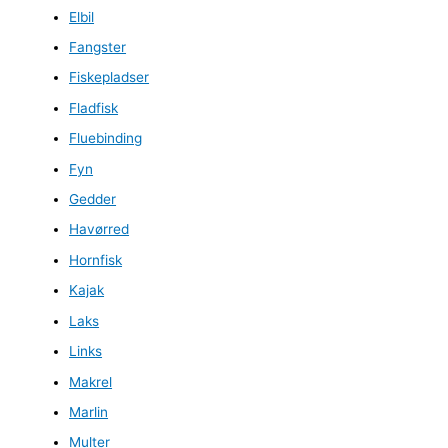
Elbil
Fangster
Fiskepladser
Fladfisk
Fluebinding
Fyn
Gedder
Havørred
Hornfisk
Kajak
Laks
Links
Makrel
Marlin
Multer