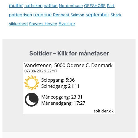
multer
natfiskeri
natflue
Nordenhuse
OFFSHORE
Part
regnbue
september
pattegrisen
Rønnest
Salmon
Shark
Sverige
sikkerhed
Stavres Hoved
Soltider – Klik for månefaser