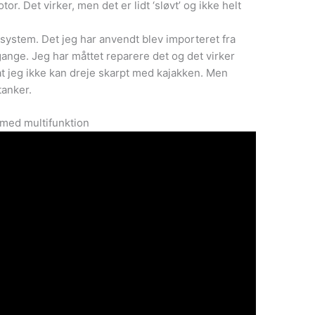
tor. Det virker, men det er lidt ‘sløvt’ og ikke helt
system. Det jeg har anvendt blev importeret fra
 gange. Jeg har måttet reparere det og det virker
 at jeg ikke kan dreje skarpt med kajakken. Men
tanker.
 med multifunktion