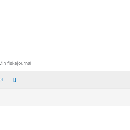
Min fiskejournal
Søg
el