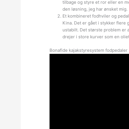
tilbage og styre et ror eller en mo
den løsning, jeg har ønsket mig.
Et kombineret fodhviler og pedal
Kina. Det er gået i stykker flere
ustabilt. Det største problem er
drejer i store kurver som en olie
Bonafide kajakstyresystem fodpedaler