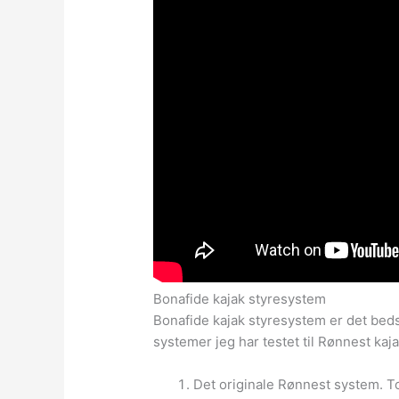
Bonafide kajak styresystem
Bonafide kajak styresystem er det beds
systemer jeg har testet til Rønnest kaj
Det originale Rønnest system. T