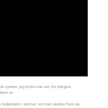
te system, jeg endnu har set. De tidligere
akken er:
o fodpedaler i skinner, som kan skydes frem og