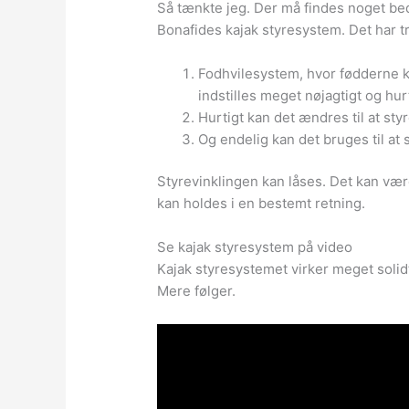
Så tænkte jeg. Der må findes noget bed
Bonafides kajak styresystem. Det har t
Fodhvilesystem, hvor fødderne k
indstilles meget nøjagtigt og hurt
Hurtigt kan det ændres til at styr
Og endelig kan det bruges til at 
Styrevinklingen kan låses. Det kan være
kan holdes i en bestemt retning.
Se kajak styresystem på video
Kajak styresystemet virker meget solidt
Mere følger.