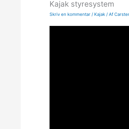
Kajak styresystem
Skriv en kommentar
/
Kajak
/ Af
Carste