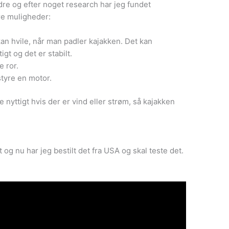
re og efter noget research har jeg fundet
re muligheder:
an hvile, når man padler kajakken. Det kan
igt og det er stabilt.
e ror.
styre en motor.
 nyttigt hvis der er vind eller strøm, så kajakken
 og nu har jeg bestilt det fra USA og skal teste det.