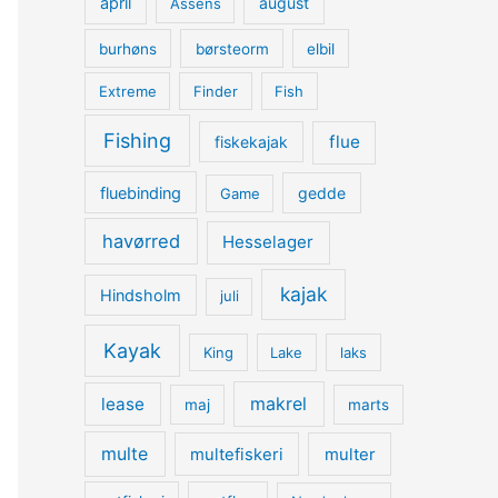
april
august
Assens
burhøns
børsteorm
elbil
Extreme
Finder
Fish
Fishing
flue
fiskekajak
fluebinding
gedde
Game
havørred
Hesselager
kajak
Hindsholm
juli
Kayak
King
Lake
laks
lease
makrel
maj
marts
multe
multefiskeri
multer