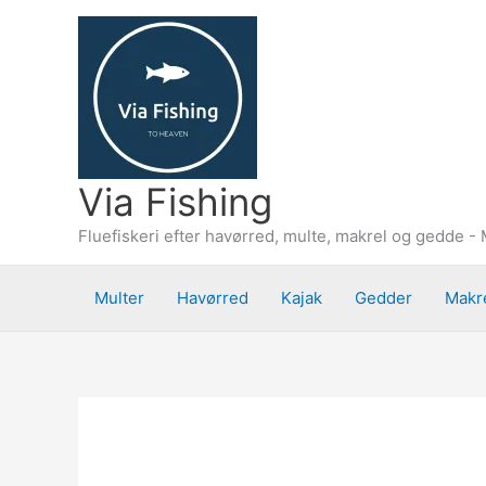
Gå
til
indholdet
Via Fishing
Fluefiskeri efter havørred, multe, makrel og gedde - 
Multer
Havørred
Kajak
Gedder
Makr