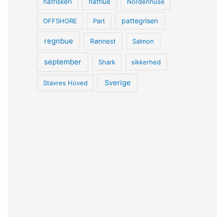
natfiskeri
natflue
Nordenhuse
pattegrisen
OFFSHORE
Part
regnbue
Rønnest
Salmon
september
Shark
sikkerhed
Sverige
Stavres Hoved