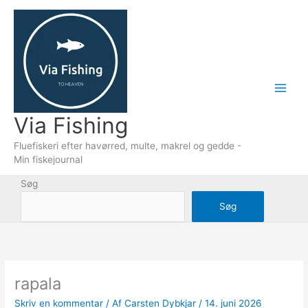
Gå
til
indholdet
Via Fishing
Fluefiskeri efter havørred, multe, makrel og gedde -
Min fiskejournal
Søg
Søg
rapala
Skriv en kommentar
/ Af
Carsten Dybkjar
/
14. juni 2026