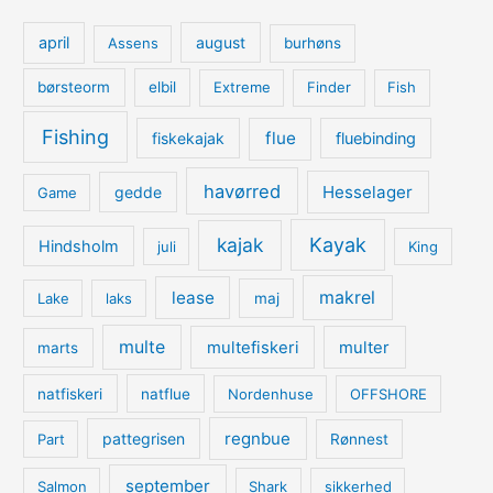
april
august
Assens
burhøns
børsteorm
elbil
Extreme
Finder
Fish
Fishing
flue
fiskekajak
fluebinding
havørred
Hesselager
gedde
Game
kajak
Kayak
Hindsholm
juli
King
lease
makrel
Lake
laks
maj
multe
multefiskeri
multer
marts
natfiskeri
natflue
Nordenhuse
OFFSHORE
regnbue
pattegrisen
Part
Rønnest
september
Salmon
Shark
sikkerhed